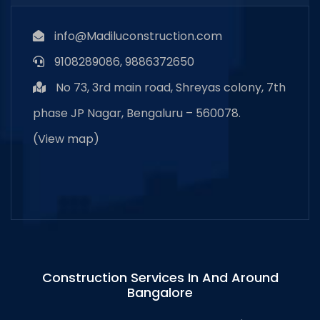
info@Madiluconstruction.com
9108289086, 9886372650
No 73, 3rd main road, Shreyas colony, 7th
phase JP Nagar, Bengaluru – 560078.
(
View map
)
Construction Services In And Around
Bangalore