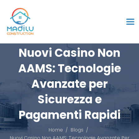
Nuovi Casino Non
AAMS: Tecnologie
Avanzate per
Sicurezza e
Pagamenti Rapidi
Home
Blogs
Nuovi Casino Non AAMS: Tecnologie Avanzate Per