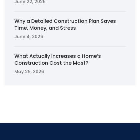
June 22, 2026
Why a Detailed Construction Plan Saves
Time, Money, and Stress
June 4, 2026
What Actually Increases a Home’s
Construction Cost the Most?
May 29, 2026