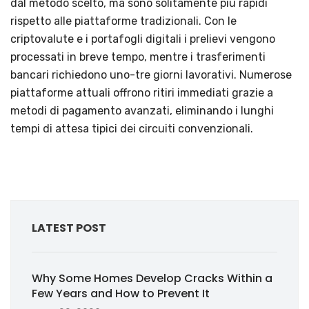
dal metodo scelto, ma sono solitamente più rapidi
rispetto alle piattaforme tradizionali. Con le
criptovalute e i portafogli digitali i prelievi vengono
processati in breve tempo, mentre i trasferimenti
bancari richiedono uno-tre giorni lavorativi. Numerose
piattaforme attuali offrono ritiri immediati grazie a
metodi di pagamento avanzati, eliminando i lunghi
tempi di attesa tipici dei circuiti convenzionali.
LATEST POST
Why Some Homes Develop Cracks Within a
Few Years and How to Prevent It