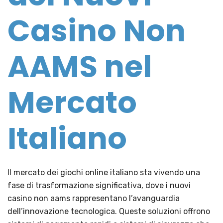
Casino Non
AAMS nel
Mercato
Italiano
Il mercato dei giochi online italiano sta vivendo una
fase di trasformazione significativa, dove i nuovi
casino non aams rappresentano l’avanguardia
dell’innovazione tecnologica. Queste soluzioni offrono