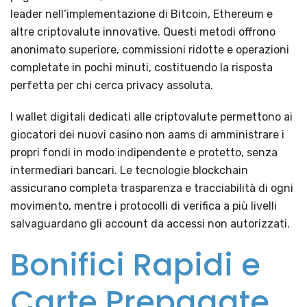
leader nell’implementazione di Bitcoin, Ethereum e
altre criptovalute innovative. Questi metodi offrono
anonimato superiore, commissioni ridotte e operazioni
completate in pochi minuti, costituendo la risposta
perfetta per chi cerca privacy assoluta.
I wallet digitali dedicati alle criptovalute permettono ai
giocatori dei nuovi casino non aams di amministrare i
propri fondi in modo indipendente e protetto, senza
intermediari bancari. Le tecnologie blockchain
assicurano completa trasparenza e tracciabilità di ogni
movimento, mentre i protocolli di verifica a più livelli
salvaguardano gli account da accessi non autorizzati.
Bonifici Rapidi e
Carte Prepagate