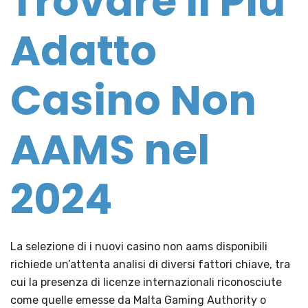
Trovare il Più
Adatto
Casino Non
AAMS nel
2024
La selezione di i nuovi casino non aams disponibili
richiede un’attenta analisi di diversi fattori chiave, tra
cui la presenza di licenze internazionali riconosciute
come quelle emesse da Malta Gaming Authority o