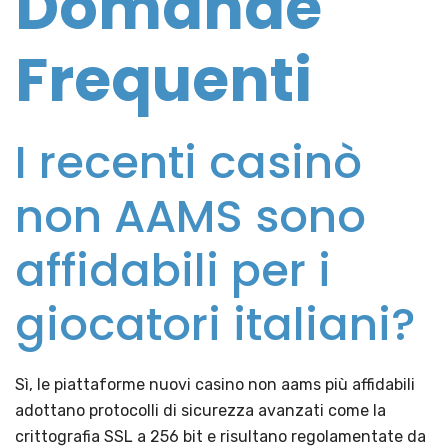
Domande
Frequenti
I recenti casinò
non AAMS sono
affidabili per i
giocatori italiani?
Sì, le piattaforme nuovi casino non aams più affidabili
adottano protocolli di sicurezza avanzati come la
crittografia SSL a 256 bit e risultano regolamentate da