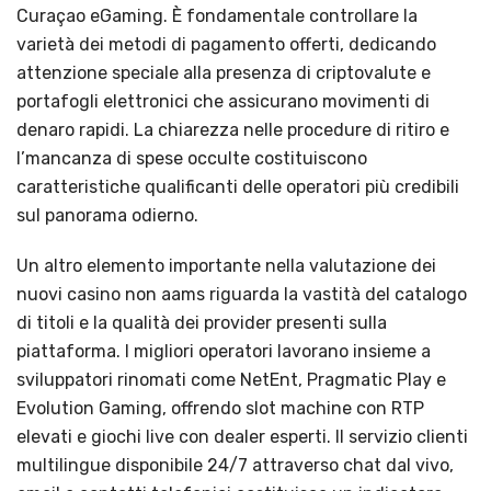
Curaçao eGaming. È fondamentale controllare la
varietà dei metodi di pagamento offerti, dedicando
attenzione speciale alla presenza di criptovalute e
portafogli elettronici che assicurano movimenti di
denaro rapidi. La chiarezza nelle procedure di ritiro e
l’mancanza di spese occulte costituiscono
caratteristiche qualificanti delle operatori più credibili
sul panorama odierno.
Un altro elemento importante nella valutazione dei
nuovi casino non aams riguarda la vastità del catalogo
di titoli e la qualità dei provider presenti sulla
piattaforma. I migliori operatori lavorano insieme a
sviluppatori rinomati come NetEnt, Pragmatic Play e
Evolution Gaming, offrendo slot machine con RTP
elevati e giochi live con dealer esperti. Il servizio clienti
multilingue disponibile 24/7 attraverso chat dal vivo,