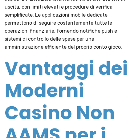
uscita, con limiti elevati e procedure di verifica
semplificate. Le applicazioni mobile dedicate
permettono di seguire costantemente tutte le
operazioni finanziarie, fornendo notifiche push e
sistemi di controllo delle spese per una
amministrazione efficiente del proprio conto gioco.
Vantaggi dei
Moderni
Casino Non
AAMS per i