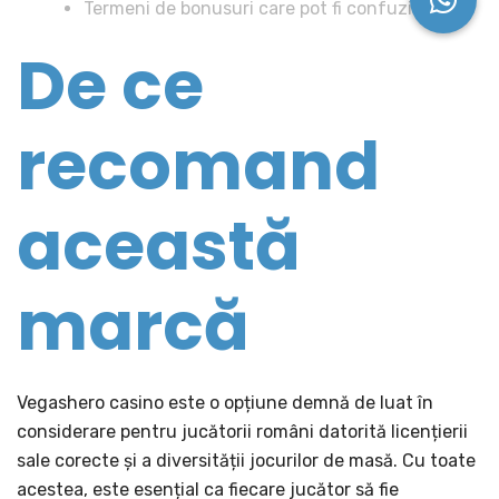
Termeni de bonusuri care pot fi confuzi
De ce
recomand
această
marcă
Vegashero casino este o opțiune demnă de luat în
considerare pentru jucătorii români datorită licențierii
sale corecte și a diversității jocurilor de masă. Cu toate
acestea, este esențial ca fiecare jucător să fie