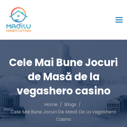
Cele Mai Bune Jocuri
de Masă de la
vegashero casino
Home
Blogs
Cele Mai Bune Jocuri De Masă De La Vegashero
Casino