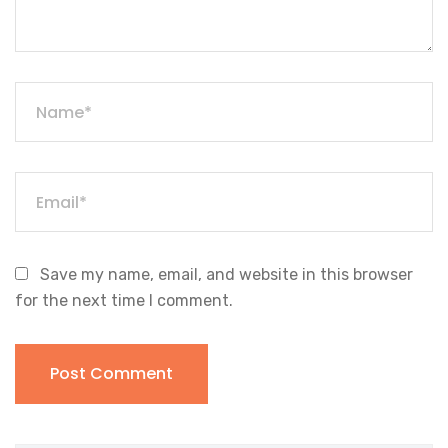
Save my name, email, and website in this browser
for the next time I comment.