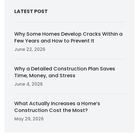
LATEST POST
Why Some Homes Develop Cracks Within a
Few Years and How to Prevent It
June 22, 2026
Why a Detailed Construction Plan Saves
Time, Money, and Stress
June 4, 2026
What Actually Increases a Home’s
Construction Cost the Most?
May 29, 2026