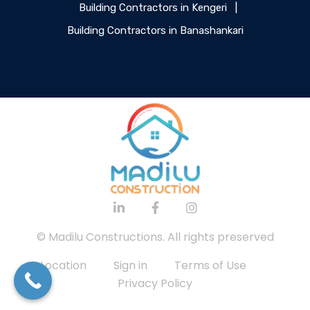
Building Contractors in Kengeri
|
Building Contractors in Banashankari
© Madilu Constructions. All rights preserved
Location
Sign in
Terms of Use
Privacy Policy