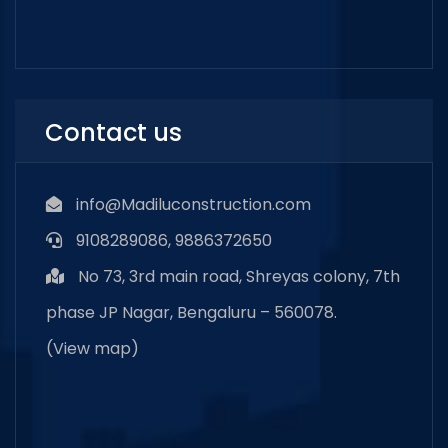
Contact us
info@Madiluconstruction.com
9108289086, 9886372650
No 73, 3rd main road, Shreyas colony, 7th
phase JP Nagar, Bengaluru – 560078.
(
View map
)