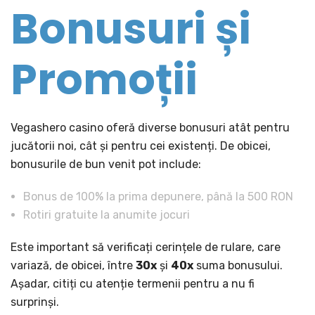
Bonusuri și
Promoții
Vegashero casino oferă diverse bonusuri atât pentru
jucătorii noi, cât și pentru cei existenți. De obicei,
bonusurile de bun venit pot include:
Bonus de 100% la prima depunere, până la 500 RON
Rotiri gratuite la anumite jocuri
Este important să verificați cerințele de rulare, care
variază, de obicei, între
30x
și
40x
suma bonusului.
Așadar, citiți cu atenție termenii pentru a nu fi
surprinși.