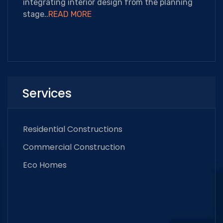
integrating interior design from the planning
stage..
READ MORE
Services
Residential Constructions
Commercial Construction
Eco Homes