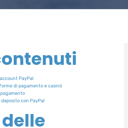
contenuti
di account PayPal
taforme di pagamento e casinò
di pagamento
di deposito con PayPal
 delle