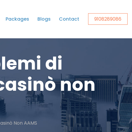
Packages
Blogs
Contact
9108289086
lemi di
 casinò non
 Casinò Non AAMS