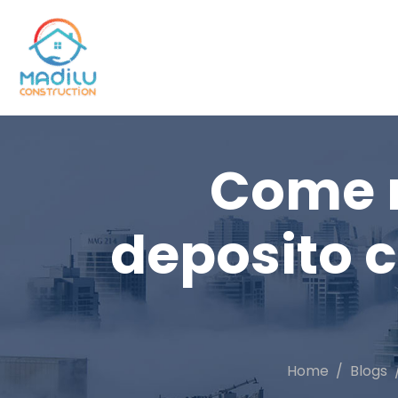
Come r
deposito c
Home
Blogs