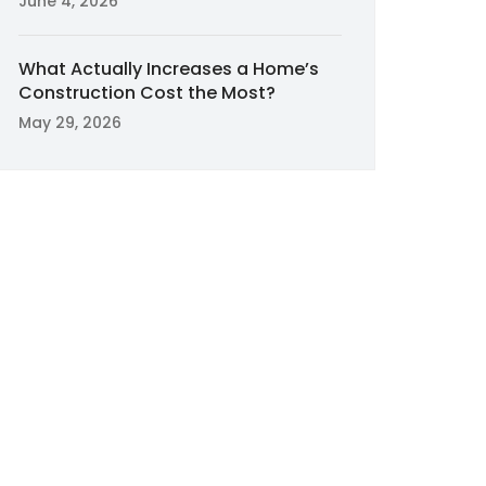
June 4, 2026
What Actually Increases a Home’s
Construction Cost the Most?
May 29, 2026