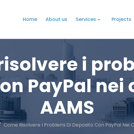
Home
About us
Services
Projects
isolvere i prob
on PayPal nei
AAMS
Come Risolvere I Problemi Di Deposito Con PayPal Nei