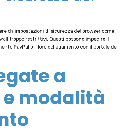
are da impostazioni di sicurezza del browser come
wall troppo restrittivi. Questi possono impedire il
nto PayPal o il loro collegamento con il portale del
egate a
i e modalità
nto