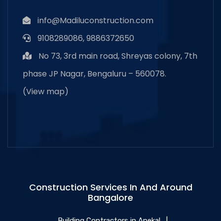
info@Madiluconstruction.com
9108289086, 9886372650
No 73, 3rd main road, Shreyas colony, 7th
phase JP Nagar, Bengaluru – 560078.
(
View map
)
Construction Services In And Around
Bangalore
Building Contractors in Anekal
|