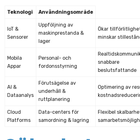
Teknologi
Användningsområde
Uppföljning av
IoT &
Ökar tillförlitlighe
maskinprestanda &
Sensorer
minskar stillestå
lager
Realtidskommunik
Mobila
Personal- och
snabbare
Appar
fordonsstyrning
beslutsfattande
Förutsägelse av
AI &
Optimering av res
underhåll &
Dataanalys
kostnadsreducer
ruttplanering
Cloud
Data-centers för
Flexibel skalbarhe
Platforms
samordning & lagring
samarbetsmöjligh