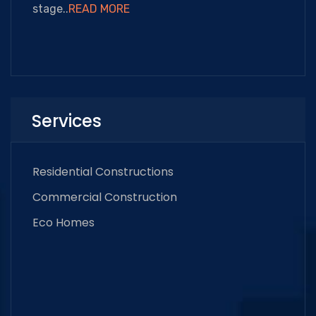
stage..
READ MORE
Services
Residential Constructions
Commercial Construction
Eco Homes