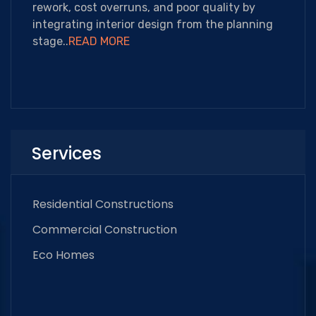
rework, cost overruns, and poor quality by
integrating interior design from the planning
stage..
READ MORE
Services
Residential Constructions
Commercial Construction
Eco Homes