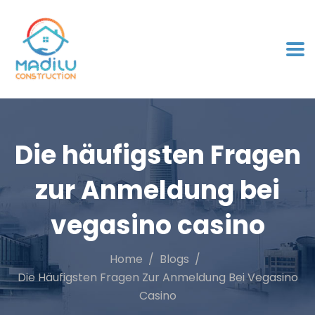
Die häufigsten Fragen
zur Anmeldung bei
vegasino casino
Home
Blogs
Die Häufigsten Fragen Zur Anmeldung Bei Vegasino
Casino