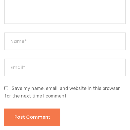
Save my name, email, and website in this browser
for the next time I comment.