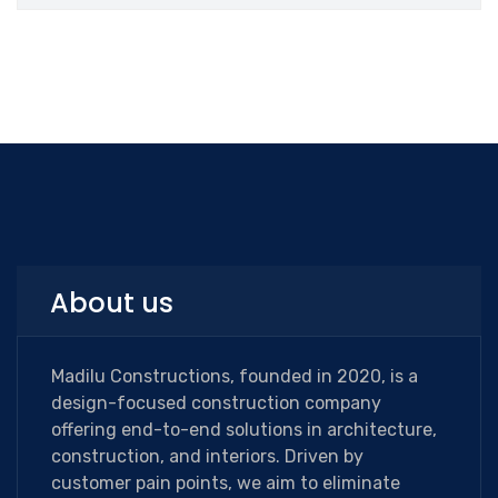
About us
Madilu Constructions, founded in 2020, is a
design-focused construction company
offering end-to-end solutions in architecture,
construction, and interiors. Driven by
customer pain points, we aim to eliminate