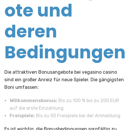
ote und
deren
Bedingungen
Die attraktiven Bonusangebote bei vegasino casino
sind ein großer Anreiz für neue Spieler. Die gängigsten
Boni umfassen:
Willkommensbonus:
Bis zu 100 % bis zu 200 EUR
auf die erste Einzahlung
Freispiele:
Bis zu 50 Freispiele bei der Anmeldung
Es ist wichtig, die Bonusbedingungen sorgfältig zu