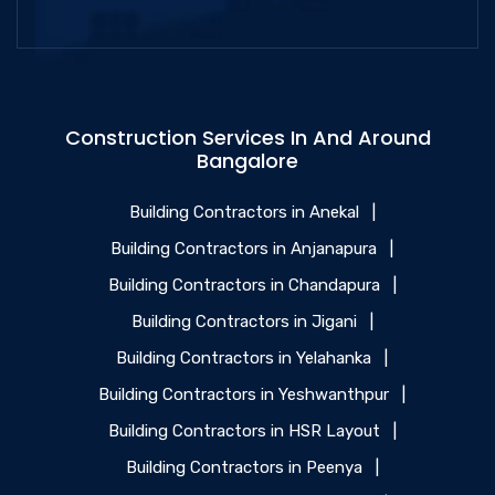
Construction Services In And Around
Bangalore
Building Contractors in Anekal
|
Building Contractors in Anjanapura
|
Building Contractors in Chandapura
|
Building Contractors in Jigani
|
Building Contractors in Yelahanka
|
Building Contractors in Yeshwanthpur
|
Building Contractors in HSR Layout
|
Building Contractors in Peenya
|