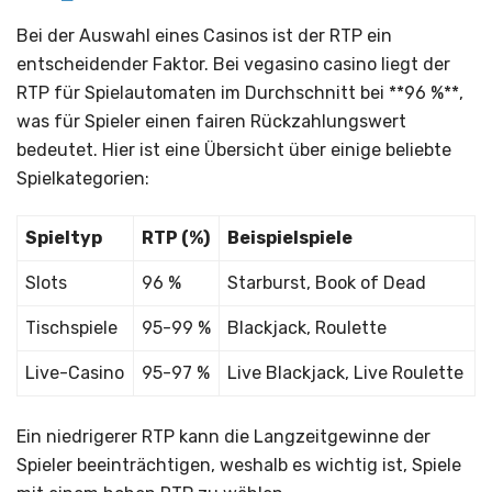
Bei der Auswahl eines Casinos ist der RTP ein
entscheidender Faktor. Bei vegasino casino liegt der
RTP für Spielautomaten im Durchschnitt bei **96 %**,
was für Spieler einen fairen Rückzahlungswert
bedeutet. Hier ist eine Übersicht über einige beliebte
Spielkategorien:
Spieltyp
RTP (%)
Beispielspiele
Slots
96 %
Starburst, Book of Dead
Tischspiele
95-99 %
Blackjack, Roulette
Live-Casino
95-97 %
Live Blackjack, Live Roulette
Ein niedrigerer RTP kann die Langzeitgewinne der
Spieler beeinträchtigen, weshalb es wichtig ist, Spiele