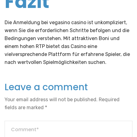
Fazit
Die Anmeldung bei vegasino casino ist unkompliziert,
wenn Sie die erforderlichen Schritte befolgen und die
Bedingungen verstehen. Mit attraktiven Boni und
einem hohen RTP bietet das Casino eine
vielversprechende Plattform für erfahrene Spieler, die
nach wertvollen Spielmöglichkeiten suchen.
Leave a comment
Your email address will not be published.
Required
fields are marked
*