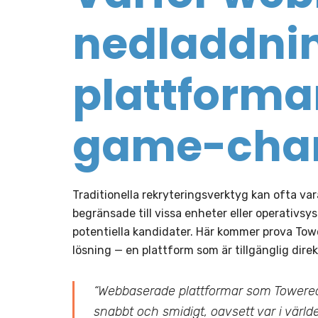
nedladdnin
plattforma
game-cha
Traditionella rekryteringsverktyg kan ofta va
begränsade till vissa enheter eller operativs
potentiella kandidater. Här kommer prova Towe
lösning — en plattform som är tillgänglig dire
“Webbaserade plattformar som Towerecru
snabbt och smidigt, oavsett var i värl