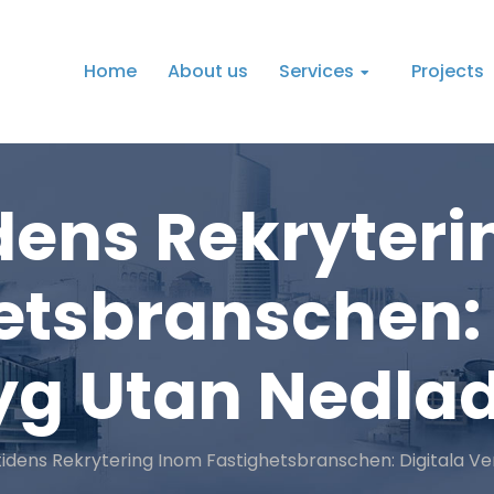
Home
About us
Services
Projects
dens Rekryteri
etsbranschen: 
yg Utan Nedla
idens Rekrytering Inom Fastighetsbranschen: Digitala V