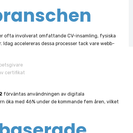
branschen
ter ofta involverat omfattande CV-insamling, fysiska
. Idag accelereras dessa processer tack vare webb-
betsgivare
v certifikat
2
förväntas användningen av digitala
orn öka med 46% under de kommande fem åren, vilket
baserade,