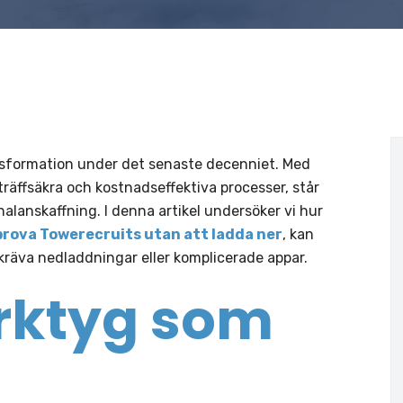
sformation under det senaste decenniet. Med
träffsäkra och kostnadseffektiva processer, står
alanskaffning. I denna artikel undersöker vi hur
prova Towerecruits utan att ladda ner
, kan
 kräva nedladdningar eller komplicerade appar.
erktyg som