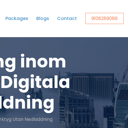
Packages
Blogs
Contact
9108289086
ng inom
Digitala
ddning
erktyg Utan Nedladdning