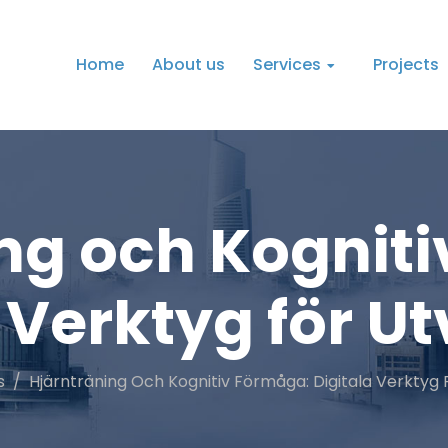
Home
About us
Services
Projects
ng och Kognit
 Verktyg för U
s
Hjärnträning Och Kognitiv Förmåga: Digitala Verktyg 