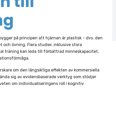
 till
ng
 bygger på principen att hjärnan är plastisk – dvs. den
och övning. Flera studier, inklusive stora
l träning kan leda till förbättrad minneskapacitet,
rationsförmåga.
rskare om den långsiktiga effekten av kommersiella
nvända sig av evidensbaserade verktyg som stödjer
ten om individualiseringens roll i kognitiv