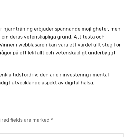
för hjärnträning erbjuder spännande möjligheter, men
t om deras vetenskapliga grund. Att testa och
inner i webbläsaren kan vara ett värdefullt steg för
rmågor på ett lekfullt och vetenskapligt underbyggt
kla tidsfördriv; den är en investering i mental
digt utvecklande aspekt av digital hälsa.
ired fields are marked
*