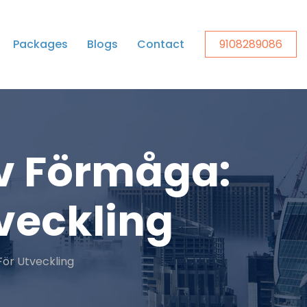
Packages
Blogs
Contact
9108289086
iv Förmåga:
tveckling
För Utveckling