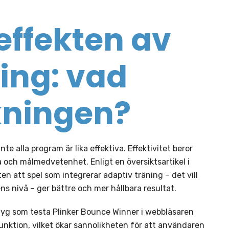
effekten av
ning: vad
kningen?
te alla program är lika effektiva. Effektivitet beror
å och målmedvetenhet. Enligt en översiktsartikel i
en att spel som integrerar adaptiv träning – det vill
s nivå – ger bättre och mer hållbara resultat.
rktyg som testa Plinker Bounce Winner i webbläsaren
nktion, vilket ökar sannolikheten för att användaren