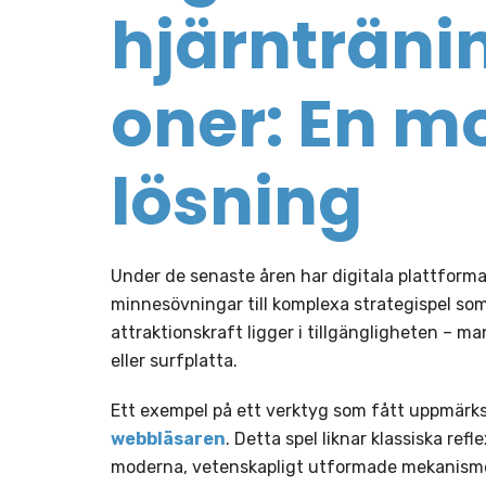
hjärnträni
oner: En m
lösning
Under de senaste åren har digitala plattforma
minnesövningar till komplexa strategispel so
attraktionskraft ligger i tillgängligheten – m
eller surfplatta.
Ett exempel på ett verktyg som fått uppmär
webbläsaren
. Detta spel liknar klassiska re
moderna, vetenskapligt utformade mekanismer