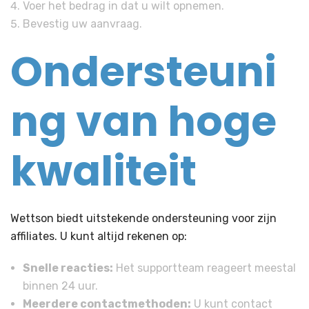
Voer het bedrag in dat u wilt opnemen.
Bevestig uw aanvraag.
Ondersteuni
ng van hoge
kwaliteit
Wettson biedt uitstekende ondersteuning voor zijn
affiliates. U kunt altijd rekenen op:
Snelle reacties:
Het supportteam reageert meestal
binnen 24 uur.
Meerdere contactmethoden:
U kunt contact