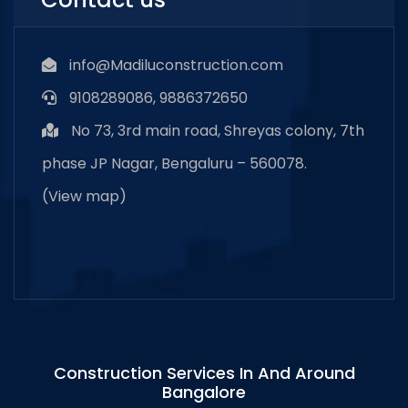
info@Madiluconstruction.com
9108289086, 9886372650
No 73, 3rd main road, Shreyas colony, 7th
phase JP Nagar, Bengaluru – 560078.
(
View map
)
Construction Services In And Around
Bangalore