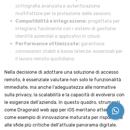
crittografia avanzata e autenticazione
multifattore per la protezione delle sessioni.
Compatibilità e integrazione:
progettata per
integrarsi facilmente con i sistemi di gestione
identità aziendali e applicativi in cloud.
Performance ottimizzate:
garantisce
connessioni stabili e basse latenze, essenziali per
il lavoro remoto quotidiano.
Nella decisione di adottare una soluzione di accesso
remoto, è essenziale valutare non solo le funzionalità
immediate, ma anche l’adeguatezza alle normative
sulla privacy, la scalabilità e la capacità di evolversi con
le esigenze dell’azienda. In questo quadro, strumenti
come Dragoraid web app per iOS meritano attenzione
come esempio di innovazione maturata per rispondere
alle sfide più critiche dell’attuale panorama digitale.