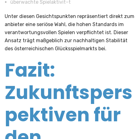
überwachte Spielaktivit–t
Unter diesen Gesichtspunkten repräsentiert direkt zum
anbieter eine seriöse Wahl, die hohen Standards im
verantwortungsvollen Spielen verpflichtet ist. Dieser
Ansatz trägt maßgeblich zur nachhaltigen Stabilität
des österreichischen Glücksspielmarkts bei.
Fazit:
Zukunftspers
pektiven für
den