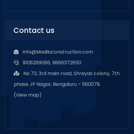
Contact us
info@Madiluconstruction.com
9108289086, 9886372650
No 73, 3rd main road, Shreyas colony, 7th
phase JP Nagar, Bengaluru – 560078.
(
View map
)