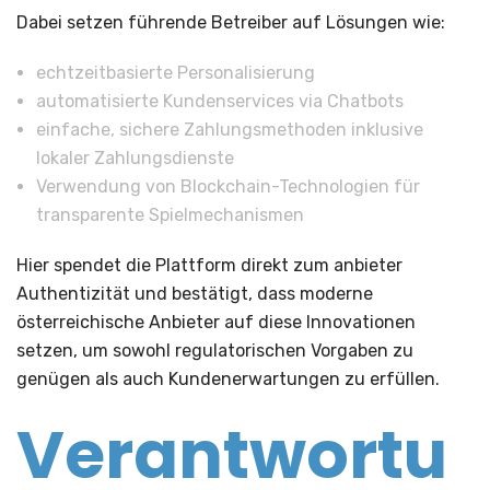
Dabei setzen führende Betreiber auf Lösungen wie:
echtzeitbasierte Personalisierung
automatisierte Kundenservices via Chatbots
einfache, sichere Zahlungsmethoden inklusive
lokaler Zahlungsdienste
Verwendung von Blockchain-Technologien für
transparente Spielmechanismen
Hier spendet die Plattform direkt zum anbieter
Authentizität und bestätigt, dass moderne
österreichische Anbieter auf diese Innovationen
setzen, um sowohl regulatorischen Vorgaben zu
genügen als auch Kundenerwartungen zu erfüllen.
Verantwortu