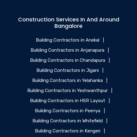
Construction Services In And Around
Bangalore
Building Contractors in Anekal
|
Building Contractors in Anjanapura
|
Building Contractors in Chandapura
|
Building Contractors in Jigani
|
Building Contractors in Yelahanka
|
Building Contractors in Yeshwanthpur
|
Building Contractors in HSR Layout
|
Building Contractors in Peenya
|
Building Contractors in Whitefield
|
Building Contractors in Kengeri
|