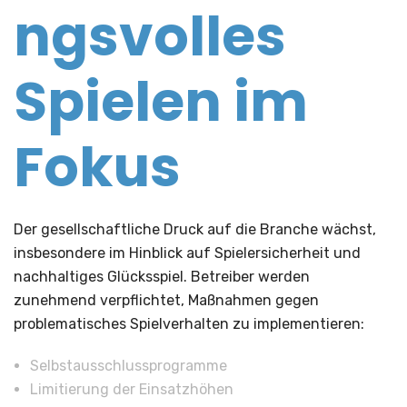
ngsvolles
Spielen im
Fokus
Der gesellschaftliche Druck auf die Branche wächst,
insbesondere im Hinblick auf Spielersicherheit und
nachhaltiges Glücksspiel. Betreiber werden
zunehmend verpflichtet, Maßnahmen gegen
problematisches Spielverhalten zu implementieren:
Selbstausschlussprogramme
Limitierung der Einsatzhöhen