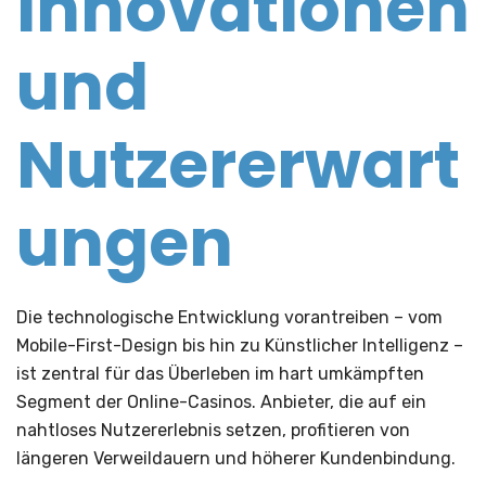
Innovationen
und
Nutzererwart
ungen
Die technologische Entwicklung vorantreiben – vom
Mobile-First-Design bis hin zu Künstlicher Intelligenz –
ist zentral für das Überleben im hart umkämpften
Segment der Online-Casinos. Anbieter, die auf ein
nahtloses Nutzererlebnis setzen, profitieren von
längeren Verweildauern und höherer Kundenbindung.