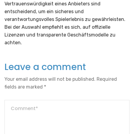
Vertrauenswürdigkeit eines Anbieters sind
entscheidend, um ein sicheres und
verantwortungsvolles Spielerlebnis zu gewährleisten.
Bei der Auswahl empfiehlt es sich, auf offizielle
Lizenzen und transparente Geschäftsmodelle zu
achten.
Leave a comment
Your email address will not be published.
Required
fields are marked
*