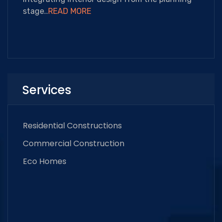
stage..
READ MORE
Services
Residential Constructions
Commercial Construction
Eco Homes