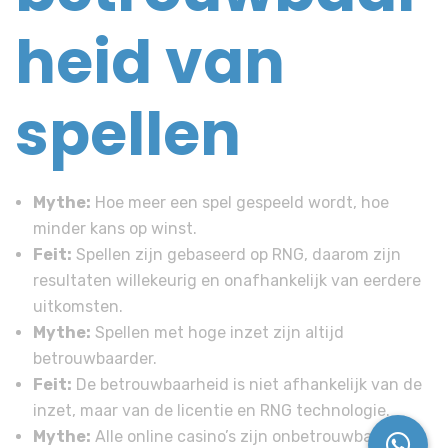
heid van
spellen
Mythe:
Hoe meer een spel gespeeld wordt, hoe
minder kans op winst.
Feit:
Spellen zijn gebaseerd op RNG, daarom zijn
resultaten willekeurig en onafhankelijk van eerdere
uitkomsten.
Mythe:
Spellen met hoge inzet zijn altijd
betrouwbaarder.
Feit:
De betrouwbaarheid is niet afhankelijk van de
inzet, maar van de licentie en RNG technologie.
Mythe:
Alle online casino’s zijn onbetrouwbaar.