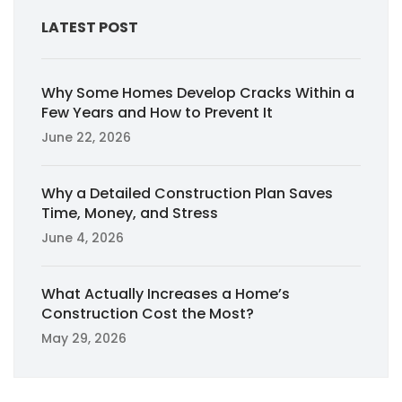
LATEST POST
Why Some Homes Develop Cracks Within a
Few Years and How to Prevent It
June 22, 2026
Why a Detailed Construction Plan Saves
Time, Money, and Stress
June 4, 2026
What Actually Increases a Home’s
Construction Cost the Most?
May 29, 2026