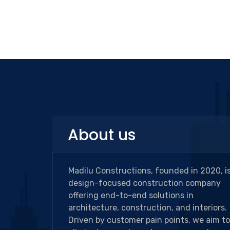
About us
Madilu Constructions, founded in 2020, is
design-focused construction company
offering end-to-end solutions in
architecture, construction, and interiors.
Driven by customer pain points, we aim to