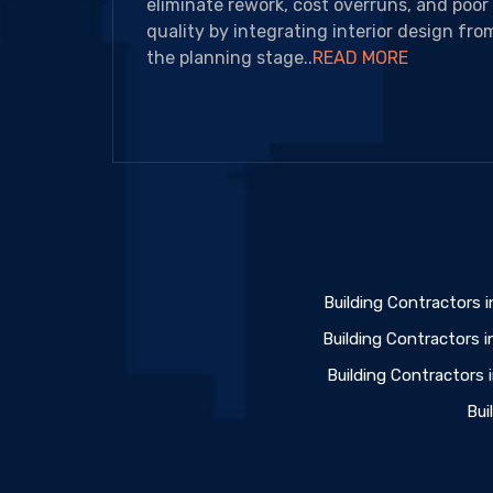
eliminate rework, cost overruns, and poor
quality by integrating interior design fro
the planning stage..
READ MORE
Building Contractors i
Building Contractors i
Building Contractors
Bui