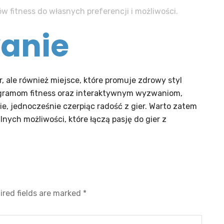
 fitness do własnych preferencji i możliwości.
anie
r, ale również miejsce, które promuje zdrowy styl
ogramom fitness oraz interaktywnym wyzwaniom,
e, jednocześnie czerpiąc radość z gier. Warto zatem
lnych możliwości, które łączą pasję do gier z
ired fields are marked
*