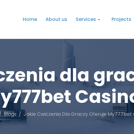
Home
About us
Services
Projects
czenia dla grac
y777bet Casin
Blogs
Jakie Cwiczenia Dla Graczy Oferuje My777bet 