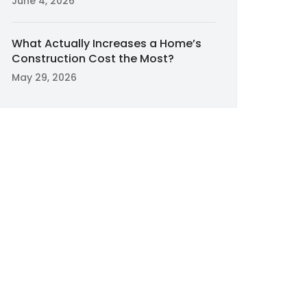
June 4, 2026
What Actually Increases a Home’s
Construction Cost the Most?
May 29, 2026