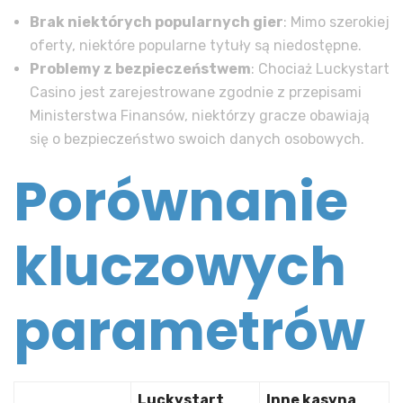
Brak niektórych popularnych gier
: Mimo szerokiej
oferty, niektóre popularne tytuły są niedostępne.
Problemy z bezpieczeństwem
: Chociaż Luckystart
Casino jest zarejestrowane zgodnie z przepisami
Ministerstwa Finansów, niektórzy gracze obawiają
się o bezpieczeństwo swoich danych osobowych.
Porównanie
kluczowych
parametrów
Luckystart
Inne kasyna