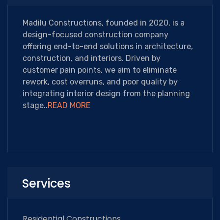
Madilu Constructions, founded in 2020, is a
design-focused construction company
offering end-to-end solutions in architecture,
construction, and interiors. Driven by
customer pain points, we aim to eliminate
rework, cost overruns, and poor quality by
integrating interior design from the planning
stage..
READ MORE
Services
Residential Constructions