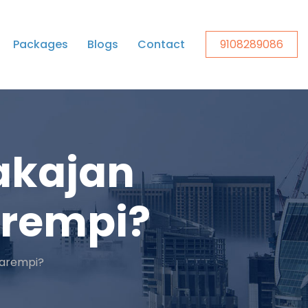
Packages
Blogs
Contact
9108289086
jakajan
arempi?
Parempi?