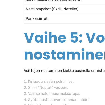
Nettilompakot (Skrill, Neteller)
Pankkisiirrot
Vaihe 5: Vo
nostamine
Voittojen nostaminen kiekka casinolla onnistu
Kirjaudu sisään pelitilillesi.
Siirry “Nostot” -osioon.
Valitse haluamasi maksutapa.
Syötä nostettavan summan määrä.