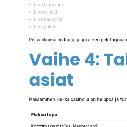
Live blackjack
Live ruletti
Live baccarat
Live pokeri
Pelivalikoima on laaja, ja jokainen peli tarjoaa
Vaihe 4: Ta
asiat
Maksaminen kiekka casinolla on helppoa ja tur
Maksutapa
Korttimaksut (Visa, Mastercard)