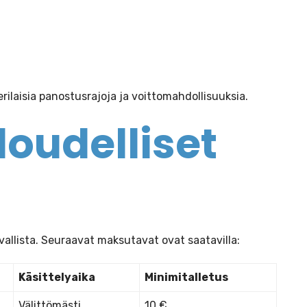
 erilaisia panostusrajoja ja voittomahdollisuuksia.
loudelliset
vallista. Seuraavat maksutavat ovat saatavilla:
Käsittelyaika
Minimitalletus
Välittömästi
10 €