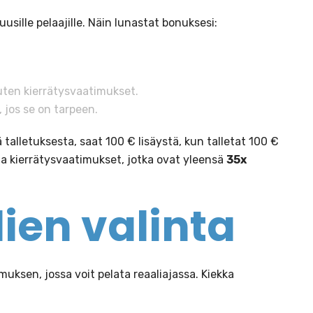
uusille pelaajille. Näin lunastat bonuksesi:
uten kierrätysvaatimukset.
 jos se on tarpeen.
talletuksesta, saat 100 € lisäystä, kun talletat 100 €
taa kierrätysvaatimukset, jotka ovat yleensä
35x
lien valinta
muksen, jossa voit pelata reaaliajassa. Kiekka