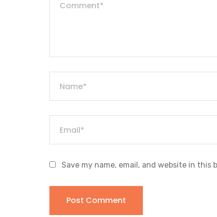
Save my name, email, and website in this 