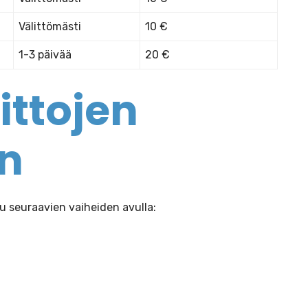
Välittömästi
10 €
1-3 päivää
20 €
ittojen
n
u seuraavien vaiheiden avulla: