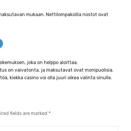
e maksutavan mukaan. Nettilompakoilla nostot ovat
o
kokemuksen, joka on helppo aloittaa.
us on vaivatonta, ja maksutavat ovat monipuolisia.
öä, kiekka casino voi olla juuri oikea valinta sinulle.
ired fields are marked
*