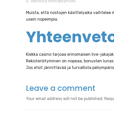
Vahvista nostopyyntösi.
Muista, että nostojen käsittelyaika vaihtele
usein nopeimpia.
Yhteenvet
Kiekka casino tarjoaa erinomaisen live-jakaja
Rekisteröityminen on nopeaa, bonusten lunast
Jos etsit jännittävää ja turvallista peliympärist
Leave a comment
Your email address will not be published.
Requ