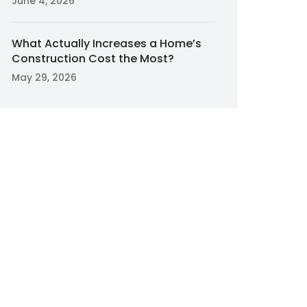
June 4, 2026
What Actually Increases a Home’s
Construction Cost the Most?
May 29, 2026