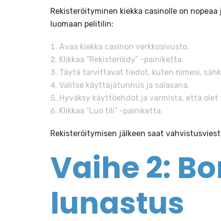
Rekisteröityminen kiekka casinolle on nopeaa 
luomaan pelitilin:
Avaa kiekka casinon verkkosivusto.
Klikkaa “Rekisteröidy” -painiketta.
Täytä tarvittavat tiedot, kuten nimesi, säh
Valitse käyttäjätunnus ja salasana.
Hyväksy käyttöehdot ja varmista, että olet 
Klikkaa “Luo tili” -painiketta.
Rekisteröitymisen jälkeen saat vahvistusviestin 
Vaihe 2: B
lunastus