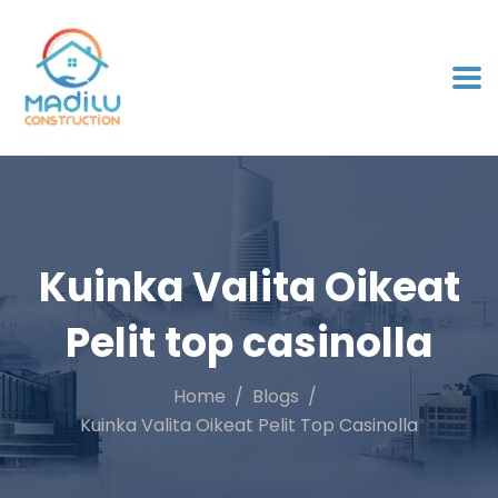
Kuinka Valita Oikeat
Pelit top casinolla
Home
Blogs
Kuinka Valita Oikeat Pelit Top Casinolla