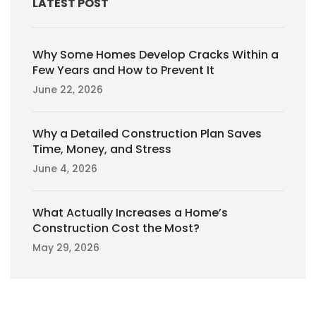
LATEST POST
Why Some Homes Develop Cracks Within a
Few Years and How to Prevent It
June 22, 2026
Why a Detailed Construction Plan Saves
Time, Money, and Stress
June 4, 2026
What Actually Increases a Home’s
Construction Cost the Most?
May 29, 2026