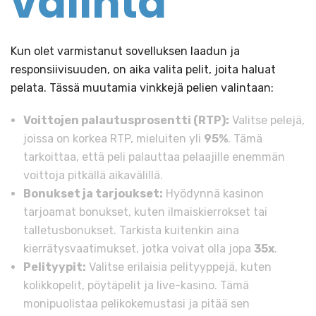
valinta
Kun olet varmistanut sovelluksen laadun ja
responsiivisuuden, on aika valita pelit, joita haluat
pelata. Tässä muutamia vinkkejä pelien valintaan:
Voittojen palautusprosentti (RTP):
Valitse pelejä,
joissa on korkea RTP, mieluiten yli
95%
. Tämä
tarkoittaa, että peli palauttaa pelaajille enemmän
voittoja pitkällä aikavälillä.
Bonukset ja tarjoukset:
Hyödynnä kasinon
tarjoamat bonukset, kuten ilmaiskierrokset tai
talletusbonukset. Tarkista kuitenkin aina
kierrätysvaatimukset, jotka voivat olla jopa
35x
.
Pelityypit:
Valitse erilaisia pelityyppejä, kuten
kolikkopelit, pöytäpelit ja live-kasino. Tämä
monipuolistaa pelikokemustasi ja pitää sen