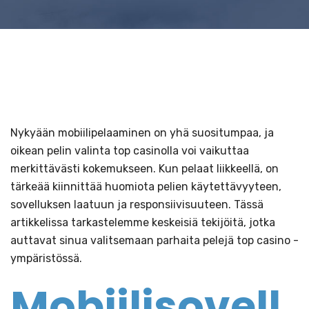
Nykyään mobiilipelaaminen on yhä suositumpaa, ja
oikean pelin valinta top casinolla voi vaikuttaa
merkittävästi kokemukseen. Kun pelaat liikkeellä, on
tärkeää kiinnittää huomiota pelien käytettävyyteen,
sovelluksen laatuun ja responsiivisuuteen. Tässä
artikkelissa tarkastelemme keskeisiä tekijöitä, jotka
auttavat sinua valitsemaan parhaita pelejä top casino -
ympäristössä.
Mobiilisovell