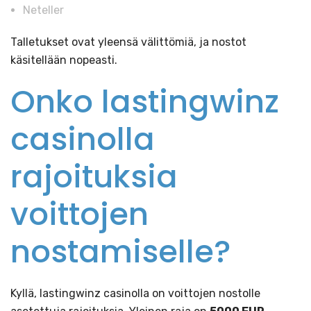
Neteller
Talletukset ovat yleensä välittömiä, ja nostot
käsitellään nopeasti.
Onko lastingwinz
casinolla
rajoituksia
voittojen
nostamiselle?
Kyllä, lastingwinz casinolla on voittojen nostolle