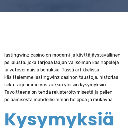
lastingwinz casino on moderni ja käyttäjäystävällinen
pelialusta, joka tarjoaa laajan valikoiman kasinopelejä
ja vetovoimaisia bonuksia. Tässä artikkelissa
käsittelemme lastingwinz casinon taustoja, historiaa
sekä tarjoamme vastauksia yleisiin kysymyksiin.
Tavoitteena on tehdä rekisteröitymisestä ja pelien
pelaamisesta mahdollisimman helppoa ja mukavaa.
Kysymyksiä