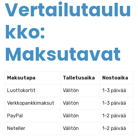
Vertailutaulu
kko:
Maksutavat
Maksutapa
Talletusaika
Nostoaika
Luottokortit
Välitön
1-3 päivää
Verkkopankkimaksut
Välitön
1-3 päivää
PayPal
Välitön
1-2 päivää
Neteller
Välitön
1-2 päivää