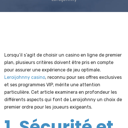
Lorsqu’il s’agit de choisir un casino en ligne de premier
plan, plusieurs critères doivent être pris en compte
pour assurer une expérience de jeu optimale.
Leroijohnny casino
, reconnu pour ses offres exclusives
et ses programmes VIP, mérite une attention
particulière. Cet article examinera en profondeur les
différents aspects qui font de Leroijohnny un choix de
premier ordre pour les joueurs exigeants.
1. Sécurité et