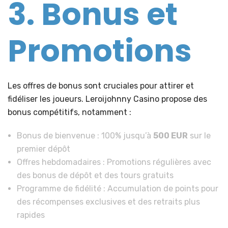
3. Bonus et
Promotions
Les offres de bonus sont cruciales pour attirer et
fidéliser les joueurs. Leroijohnny Casino propose des
bonus compétitifs, notamment :
Bonus de bienvenue : 100% jusqu’à
500 EUR
sur le
premier dépôt
Offres hebdomadaires : Promotions régulières avec
des bonus de dépôt et des tours gratuits
Programme de fidélité : Accumulation de points pour
des récompenses exclusives et des retraits plus
rapides