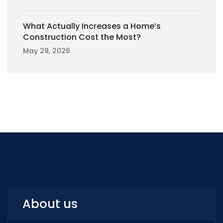
What Actually Increases a Home’s
Construction Cost the Most?
May 29, 2026
About us