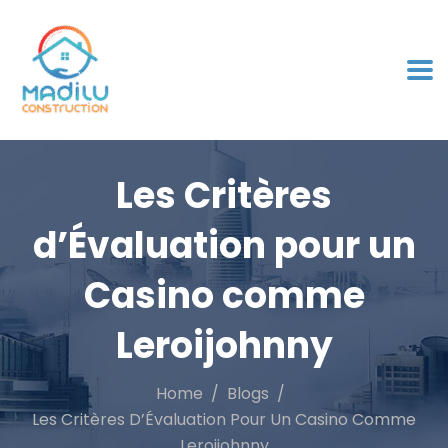
Les Critères
d’Évaluation pour un
Casino comme
Leroijohnny
Home
Blogs
Les Critères D’Évaluation Pour Un Casino Comme
Leroijohnny