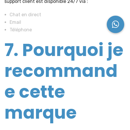
support client est disponible 24/7 via :
Chat en direct
Email
Téléphone
7. Pourquoi je
recommand
e cette
marque