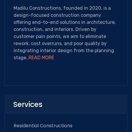
Madilu Constructions, founded in 2020, is a
design-focused construction company
offering end-to-end solutions in architecture,
construction, and interiors. Driven by
customer pain points, we aim to eliminate
rework, cost overruns, and poor quality by
integrating interior design from the planning
stage..
READ MORE
Services
Residential Constructions