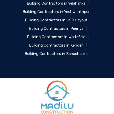
Building Contractors in Yelahanka
|
Building Contractors in Yeshwanthpur
|
Building Contractors in HSR Layout
|
Building Contractors in Peenya
|
Building Contractors in Whitefield
|
Building Contractors in Kengeri
|
Building Contractors in Banashankari