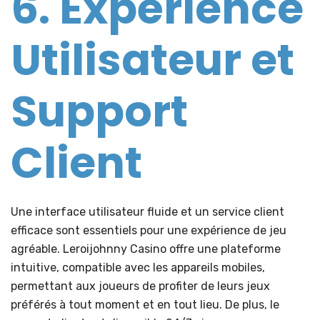
6. Expérience
Utilisateur et
Support
Client
Une interface utilisateur fluide et un service client
efficace sont essentiels pour une expérience de jeu
agréable. Leroijohnny Casino offre une plateforme
intuitive, compatible avec les appareils mobiles,
permettant aux joueurs de profiter de leurs jeux
préférés à tout moment et en tout lieu. De plus, le