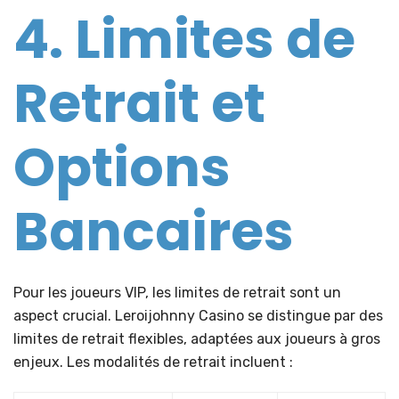
4. Limites de
Retrait et
Options
Bancaires
Pour les joueurs VIP, les limites de retrait sont un
aspect crucial. Leroijohnny Casino se distingue par des
limites de retrait flexibles, adaptées aux joueurs à gros
enjeux. Les modalités de retrait incluent :