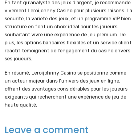
En tant qu’analyste des jeux d’argent, je recommande
vivement Leroijohnny Casino pour plusieurs raisons. La
sécurité, la variété des jeux, et un programme VIP bien
structuré en font un choix idéal pour les joueurs
souhaitant vivre une expérience de jeu premium. De
plus, les options bancaires flexibles et un service client
réactif témoignent de l’engagement du casino envers
ses joueurs.
En résumé, Leroijohnny Casino se positionne comme
un acteur majeur dans l’univers des jeux en ligne,
offrant des avantages considérables pour les joueurs
exigeants qui recherchent une expérience de jeu de
haute qualité.
Leave a comment