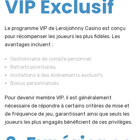
VIP Exclusif
Le programme VIP de Leroijohnny Casino est conçu
pour récompenser les joueurs les plus fidèles. Les
avantages incluent :
Gestionnaire de compte personnel
Retraits prioritaires
Invitations à des événements exclusifs
Bonus personnalisés
Pour devenir membre VIP, il est généralement
nécessaire de répondre à certains critères de mise et
de fréquence de jeu, garantissant ainsi que seuls les
joueurs les plus engagés bénéficient de ces privilèges.