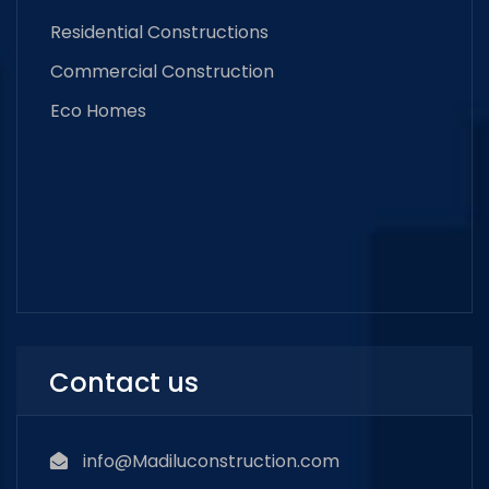
Residential Constructions
Commercial Construction
Eco Homes
Contact us
info@Madiluconstruction.com