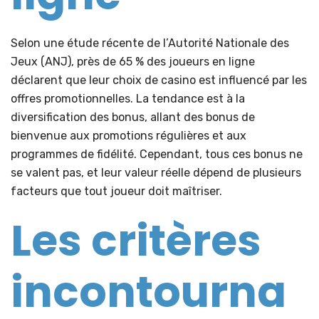
Selon une étude récente de l’Autorité Nationale des
Jeux (ANJ), près de 65 % des joueurs en ligne
déclarent que leur choix de casino est influencé par les
offres promotionnelles. La tendance est à la
diversification des bonus, allant des bonus de
bienvenue aux promotions régulières et aux
programmes de fidélité. Cependant, tous ces bonus ne
se valent pas, et leur valeur réelle dépend de plusieurs
facteurs que tout joueur doit maîtriser.
Les critères
incontourna