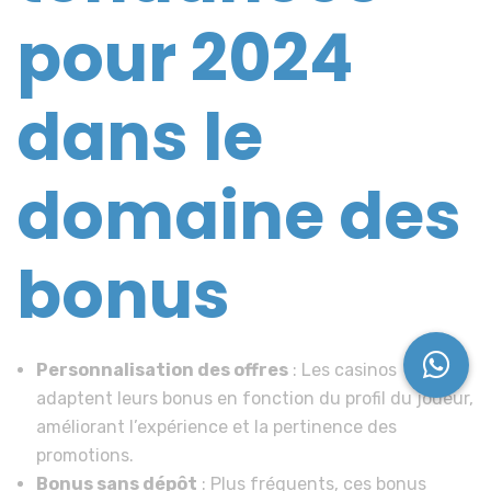
pour 2024
dans le
domaine des
bonus
Personnalisation des offres
: Les casinos
adaptent leurs bonus en fonction du profil du joueur,
améliorant l’expérience et la pertinence des
promotions.
Bonus sans dépôt
: Plus fréquents, ces bonus