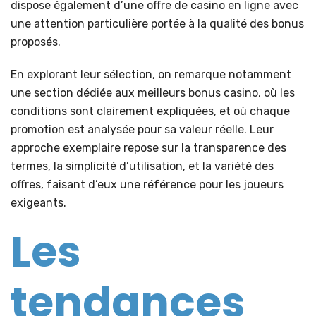
dispose également d’une offre de casino en ligne avec
une attention particulière portée à la qualité des bonus
proposés.
En explorant leur sélection, on remarque notamment
une section dédiée aux meilleurs bonus casino, où les
conditions sont clairement expliquées, et où chaque
promotion est analysée pour sa valeur réelle. Leur
approche exemplaire repose sur la transparence des
termes, la simplicité d’utilisation, et la variété des
offres, faisant d’eux une référence pour les joueurs
exigeants.
Les
tendances