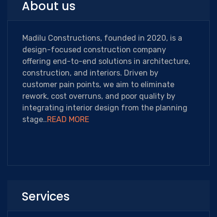
About us
Madilu Constructions, founded in 2020, is a
design-focused construction company
offering end-to-end solutions in architecture,
construction, and interiors. Driven by
customer pain points, we aim to eliminate
rework, cost overruns, and poor quality by
integrating interior design from the planning
stage..
READ MORE
Services