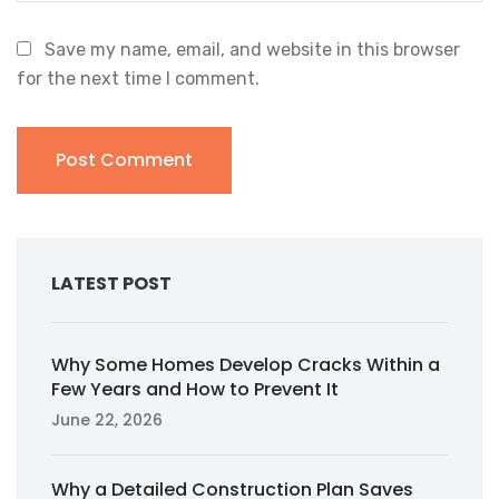
Save my name, email, and website in this browser
for the next time I comment.
LATEST POST
Why Some Homes Develop Cracks Within a
Few Years and How to Prevent It
June 22, 2026
Why a Detailed Construction Plan Saves