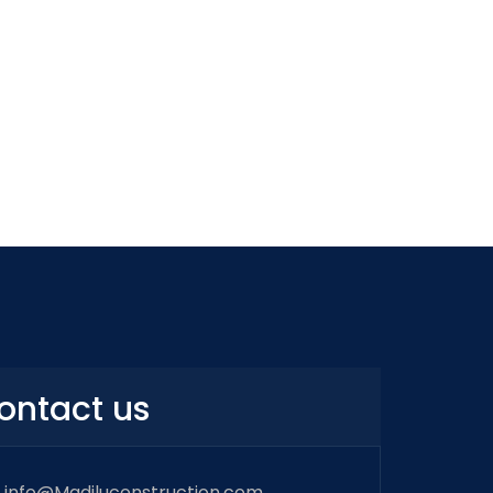
ontact us
info@Madiluconstruction.com