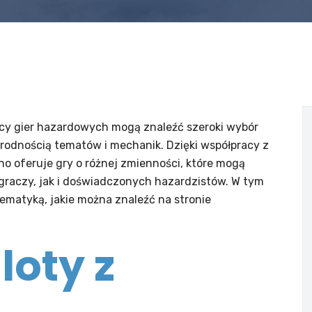
icy gier hazardowych mogą znaleźć szeroki wybór
orodnością tematów i mechanik. Dzięki współpracy z
 oferuje gry o różnej zmienności, które mogą
graczy, jak i doświadczonych hazardzistów. W tym
tematyką, jakie można znaleźć na stronie
loty z