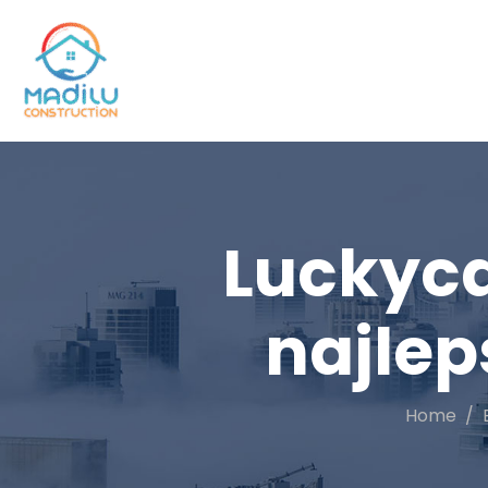
Luckyca
najlep
Home