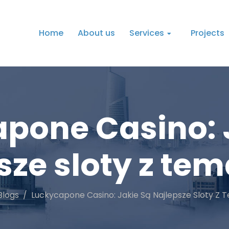
Home
About us
Services
Projects
pone Casino: 
sze sloty z te
Blogs
Luckycapone Casino: Jakie Są Najlepsze Sloty Z