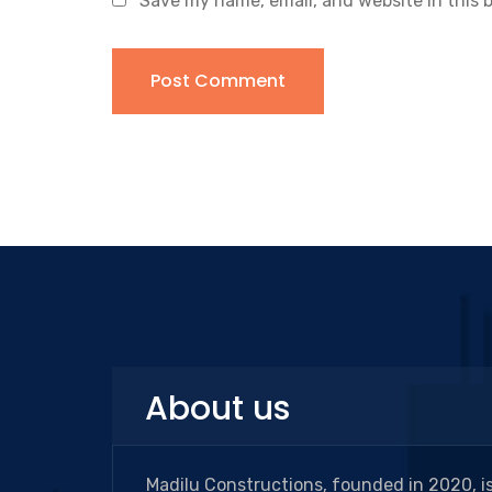
Save my name, email, and website in this 
About us
Madilu Constructions, founded in 2020, is