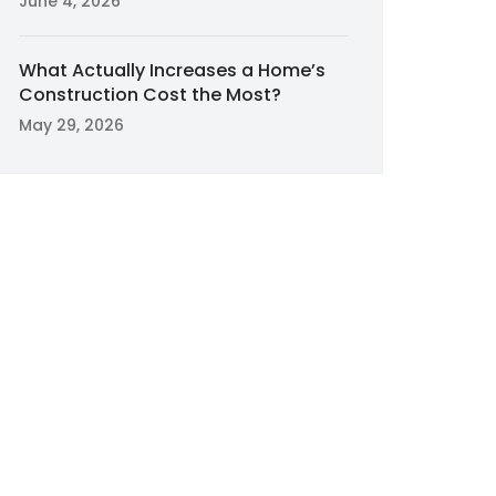
June 4, 2026
What Actually Increases a Home’s
Construction Cost the Most?
May 29, 2026