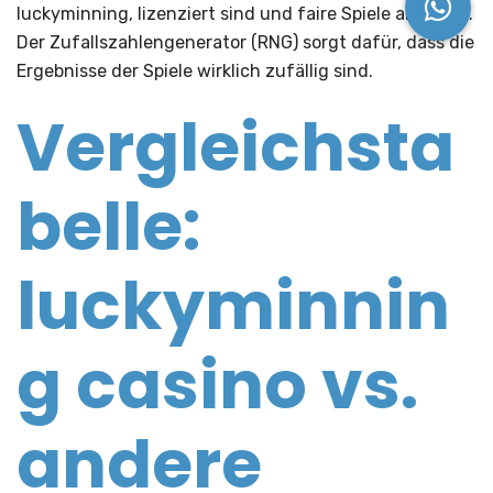
luckyminning, lizenziert sind und faire Spiele anbieten.
Der Zufallszahlengenerator (RNG) sorgt dafür, dass die
Ergebnisse der Spiele wirklich zufällig sind.
Vergleichsta
belle:
luckyminnin
g casino vs.
andere