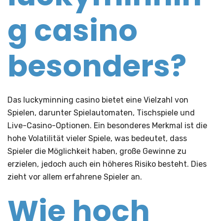
g casino
besonders?
Das luckyminning casino bietet eine Vielzahl von
Spielen, darunter Spielautomaten, Tischspiele und
Live-Casino-Optionen. Ein besonderes Merkmal ist die
hohe Volatilität vieler Spiele, was bedeutet, dass
Spieler die Möglichkeit haben, große Gewinne zu
erzielen, jedoch auch ein höheres Risiko besteht. Dies
zieht vor allem erfahrene Spieler an.
Wie hoch