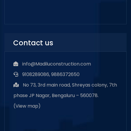
Contact us
info@Madiluconstruction.com
9108289086, 9886372650
No 73, 3rd main road, Shreyas colony, 7th
phase JP Nagar, Bengaluru – 560078.
(
View map
)