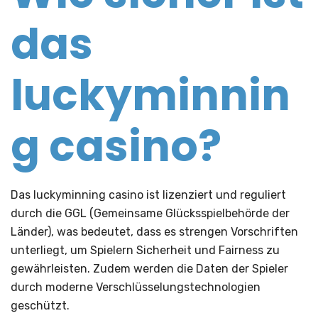
das
luckyminnin
g casino?
Das luckyminning casino ist lizenziert und reguliert
durch die GGL (Gemeinsame Glücksspielbehörde der
Länder), was bedeutet, dass es strengen Vorschriften
unterliegt, um Spielern Sicherheit und Fairness zu
gewährleisten. Zudem werden die Daten der Spieler
durch moderne Verschlüsselungstechnologien
geschützt.