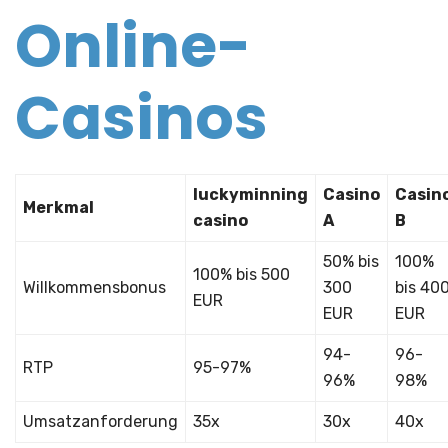
Online-
Casinos
luckyminning
Casino
Casin
Merkmal
casino
A
B
50% bis
100%
100% bis 500
Willkommensbonus
300
bis 40
EUR
EUR
EUR
94-
96-
RTP
95-97%
96%
98%
Umsatzanforderung
35x
30x
40x