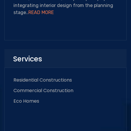
integrating interior design from the planning
stage..
READ MORE
Services
Residential Constructions
Commercial Construction
Eco Homes