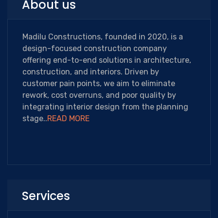
About us
Madilu Constructions, founded in 2020, is a
design-focused construction company
offering end-to-end solutions in architecture,
construction, and interiors. Driven by
customer pain points, we aim to eliminate
rework, cost overruns, and poor quality by
integrating interior design from the planning
stage..
READ MORE
Services