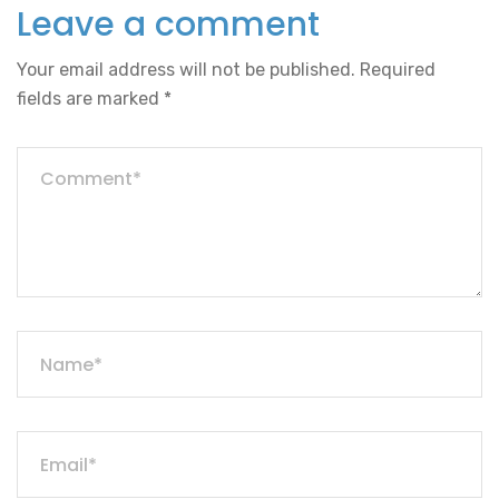
Leave a comment
Your email address will not be published.
Required
fields are marked
*