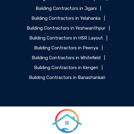
Building Contractors in Jigani
|
Building Contractors in Yelahanka
|
Building Contractors in Yeshwanthpur
|
Building Contractors in HSR Layout
|
Building Contractors in Peenya
|
Building Contractors in Whitefield
|
Building Contractors in Kengeri
|
Building Contractors in Banashankari