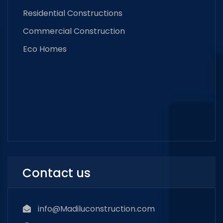
Residential Constructions
Commercial Construction
Eco Homes
Contact us
info@Madiluconstruction.com