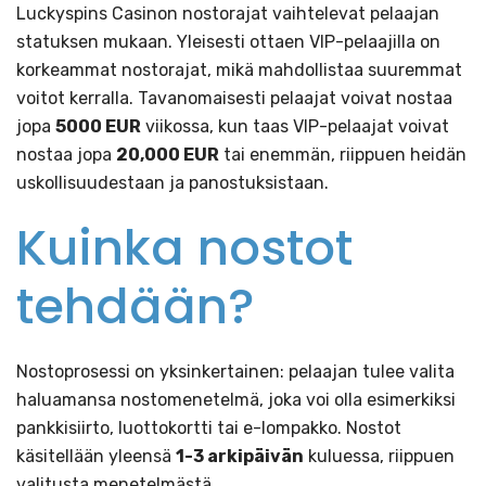
Luckyspins Casinon nostorajat vaihtelevat pelaajan
statuksen mukaan. Yleisesti ottaen VIP-pelaajilla on
korkeammat nostorajat, mikä mahdollistaa suuremmat
voitot kerralla. Tavanomaisesti pelaajat voivat nostaa
jopa
5000 EUR
viikossa, kun taas VIP-pelaajat voivat
nostaa jopa
20,000 EUR
tai enemmän, riippuen heidän
uskollisuudestaan ja panostuksistaan.
Kuinka nostot
tehdään?
Nostoprosessi on yksinkertainen: pelaajan tulee valita
haluamansa nostomenetelmä, joka voi olla esimerkiksi
pankkisiirto, luottokortti tai e-lompakko. Nostot
käsitellään yleensä
1-3 arkipäivän
kuluessa, riippuen
valitusta menetelmästä.