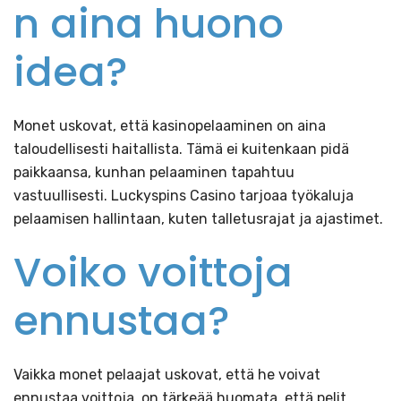
n aina huono
idea?
Monet uskovat, että kasinopelaaminen on aina
taloudellisesti haitallista. Tämä ei kuitenkaan pidä
paikkaansa, kunhan pelaaminen tapahtuu
vastuullisesti. Luckyspins Casino tarjoaa työkaluja
pelaamisen hallintaan, kuten talletusrajat ja ajastimet.
Voiko voittoja
ennustaa?
Vaikka monet pelaajat uskovat, että he voivat
ennustaa voittoja, on tärkeää huomata, että pelit