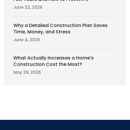
June 22, 2026
Why a Detailed Construction Plan Saves
Time, Money, and Stress
June 4, 2026
What Actually Increases a Home’s
Construction Cost the Most?
May 29, 2026