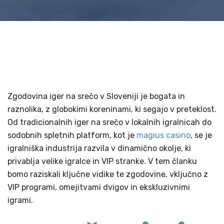
Zgodovina iger na srečo v Sloveniji je bogata in
raznolika, z globokimi koreninami, ki segajo v preteklost.
Od tradicionalnih iger na srečo v lokalnih igralnicah do
sodobnih spletnih platform, kot je
magius casino
, se je
igralniška industrija razvila v dinamično okolje, ki
privablja velike igralce in VIP stranke. V tem članku
bomo raziskali ključne vidike te zgodovine, vključno z
VIP programi, omejitvami dvigov in ekskluzivnimi
igrami.