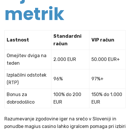
metrik
Standardni
Lastnost
VIP račun
račun
Omejitev dviga na
2.000 EUR
50.000 EUR+
teden
Izplačilni odstotek
96%
97%+
(RTP)
Bonus za
100% do 200
150% do 1.000
dobrodošlico
EUR
EUR
Razumevanje zgodovine iger na srečo v Sloveniji in
ponudbe magius casino lahko igralcem pomaga pri izbiri