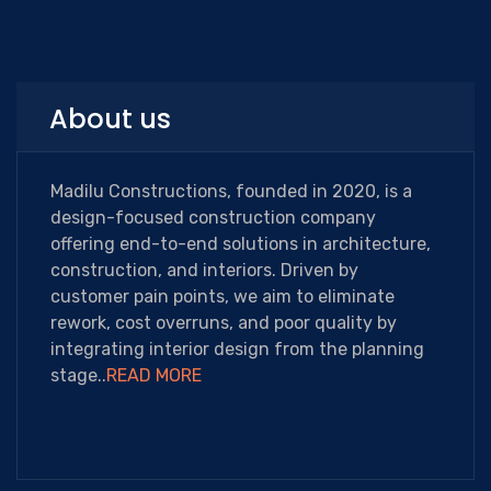
About us
Madilu Constructions, founded in 2020, is a
design-focused construction company
offering end-to-end solutions in architecture,
construction, and interiors. Driven by
customer pain points, we aim to eliminate
rework, cost overruns, and poor quality by
integrating interior design from the planning
stage..
READ MORE