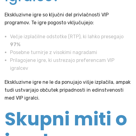
Ekskluzivne igre so ključni del privlačnosti VIP
programov. Te igre pogosto vključujejo:
Večje izplačilne odstotke (RTP), ki lahko presegajo
97%
Posebne turnirje z visokimi nagradami
Prilagojene igre, ki ustrezajo preferencam VIP
igralcev
Ekskluzivne igre ne le da ponujajo višje izplačila, ampak
tudi ustvarjajo občutek pripadnosti in edinstvenosti
med VIP igralci.
Skupni miti o