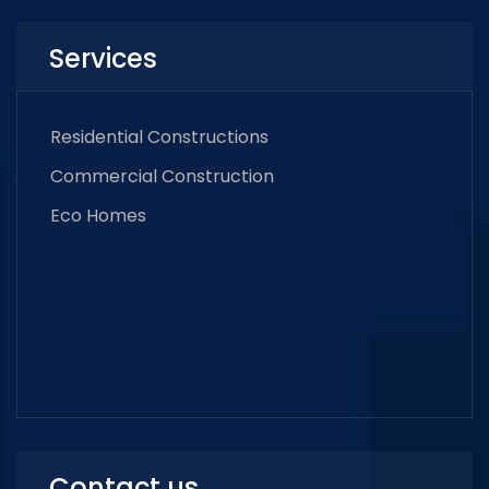
Services
Residential Constructions
Commercial Construction
Eco Homes
Contact us