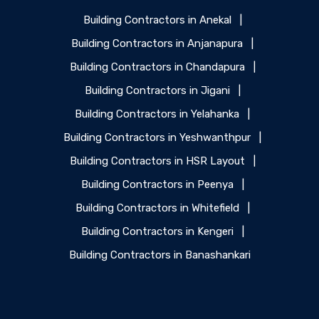
Building Contractors in Anekal
|
Building Contractors in Anjanapura
|
Building Contractors in Chandapura
|
Building Contractors in Jigani
|
Building Contractors in Yelahanka
|
Building Contractors in Yeshwanthpur
|
Building Contractors in HSR Layout
|
Building Contractors in Peenya
|
Building Contractors in Whitefield
|
Building Contractors in Kengeri
|
Building Contractors in Banashankari