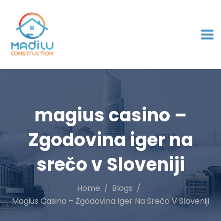
magius casino –
Zgodovina iger na
srečo v Sloveniji
Home
Blogs
Magius Casino – Zgodovina Iger Na Srečo V Sloveniji