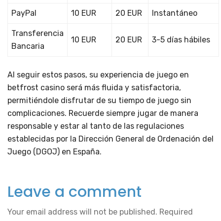
PayPal
10 EUR
20 EUR
Instantáneo
Transferencia
10 EUR
20 EUR
3-5 días hábiles
Bancaria
Al seguir estos pasos, su experiencia de juego en
betfrost casino será más fluida y satisfactoria,
permitiéndole disfrutar de su tiempo de juego sin
complicaciones. Recuerde siempre jugar de manera
responsable y estar al tanto de las regulaciones
establecidas por la Dirección General de Ordenación del
Juego (DGOJ) en España.
Leave a comment
Your email address will not be published.
Required