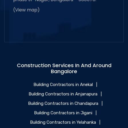
(
View map
)
Construction Services In And Around
Bangalore
Building Contractors in Anekal
|
Building Contractors in Anjanapura
|
Building Contractors in Chandapura
|
Building Contractors in Jigani
|
Building Contractors in Yelahanka
|