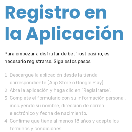
Registro en
la Aplicación
Para empezar a disfrutar de betfrost casino, es
necesario registrarse. Siga estos pasos:
Descargue la aplicación desde la tienda
correspondiente (App Store o Google Play).
Abra la aplicación y haga clic en “Registrarse”.
Complete el formulario con su información personal,
incluyendo su nombre, dirección de correo
electrónico y fecha de nacimiento.
Confirme que tiene al menos 18 años y acepte los
términos y condiciones.