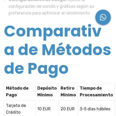
configuración de sonido y gráficos según su
preferencia para optimizar el rendimiento.
Comparativ
a de Métodos
de Pago
Método de
Depósito
Retiro
Tiempo de
Pago
Mínimo
Mínimo
Procesamiento
Tarjeta de
10 EUR
20 EUR
3-5 días hábiles
Crédito