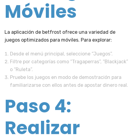
Móviles
La aplicación de betfrost ofrece una variedad de
juegos optimizados para móviles. Para explorar:
Desde el menú principal, seleccione “Juegos”.
Filtre por categorías como “Tragaperras”, “Blackjack”
o “Ruleta”.
Pruebe los juegos en modo de demostración para
familiarizarse con ellos antes de apostar dinero real.
Paso 4:
Realizar