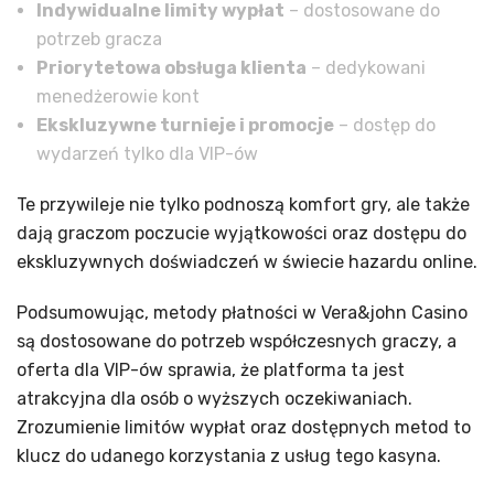
Indywidualne limity wypłat
– dostosowane do
potrzeb gracza
Priorytetowa obsługa klienta
– dedykowani
menedżerowie kont
Ekskluzywne turnieje i promocje
– dostęp do
wydarzeń tylko dla VIP-ów
Te przywileje nie tylko podnoszą komfort gry, ale także
dają graczom poczucie wyjątkowości oraz dostępu do
ekskluzywnych doświadczeń w świecie hazardu online.
Podsumowując, metody płatności w Vera&john Casino
są dostosowane do potrzeb współczesnych graczy, a
oferta dla VIP-ów sprawia, że platforma ta jest
atrakcyjna dla osób o wyższych oczekiwaniach.
Zrozumienie limitów wypłat oraz dostępnych metod to
klucz do udanego korzystania z usług tego kasyna.