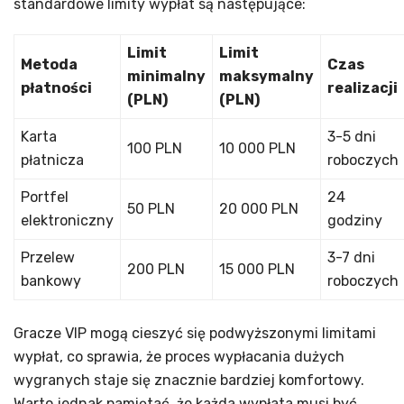
standardowe limity wypłat są następujące:
Limit
Limit
Metoda
Czas
minimalny
maksymalny
płatności
realizacji
(PLN)
(PLN)
Karta
3-5 dni
100 PLN
10 000 PLN
płatnicza
roboczych
Portfel
24
50 PLN
20 000 PLN
elektroniczny
godziny
Przelew
3-7 dni
200 PLN
15 000 PLN
bankowy
roboczych
Gracze VIP mogą cieszyć się podwyższonymi limitami
wypłat, co sprawia, że proces wypłacania dużych
wygranych staje się znacznie bardziej komfortowy.
Warto jednak pamiętać, że każda wypłata musi być