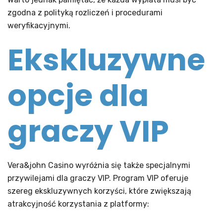
zgodna z polityką rozliczeń i procedurami
weryfikacyjnymi.
Ekskluzywne
opcje dla
graczy VIP
Vera&john Casino wyróżnia się także specjalnymi
przywilejami dla graczy VIP. Program VIP oferuje
szereg ekskluzywnych korzyści, które zwiększają
atrakcyjność korzystania z platformy: