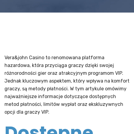
Vera&john Casino to renomowana platforma
hazardowa, która przyciąga graczy dzięki swojej
różnorodności gier oraz atrakcyjnym programom VIP.
Jednak kluczowym aspektem, który wpływa na komfort
graczy, są metody płatności. W tym artykule omówimy
najważniejsze informacje dotyczące dostępnych
metod płatności, limitów wypłat oraz ekskluzywnych
opcji dla graczy VIP.
Dostępne