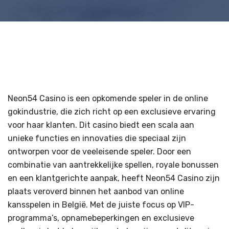
Neon54 Casino is een opkomende speler in de online
gokindustrie, die zich richt op een exclusieve ervaring
voor haar klanten. Dit casino biedt een scala aan
unieke functies en innovaties die speciaal zijn
ontworpen voor de veeleisende speler. Door een
combinatie van aantrekkelijke spellen, royale bonussen
en een klantgerichte aanpak, heeft Neon54 Casino zijn
plaats veroverd binnen het aanbod van online
kansspelen in België. Met de juiste focus op VIP-
programma’s, opnamebeperkingen en exclusieve