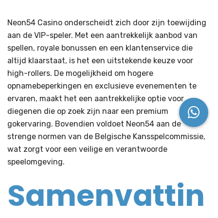
Neon54 Casino onderscheidt zich door zijn toewijding
aan de VIP-speler. Met een aantrekkelijk aanbod van
spellen, royale bonussen en een klantenservice die
altijd klaarstaat, is het een uitstekende keuze voor
high-rollers. De mogelijkheid om hogere
opnamebeperkingen en exclusieve evenementen te
ervaren, maakt het een aantrekkelijke optie voor
diegenen die op zoek zijn naar een premium
gokervaring. Bovendien voldoet Neon54 aan de
strenge normen van de Belgische Kansspelcommissie,
wat zorgt voor een veilige en verantwoorde
speelomgeving.
Samenvattin