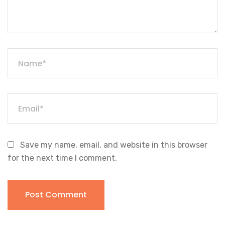
Save my name, email, and website in this browser
for the next time I comment.