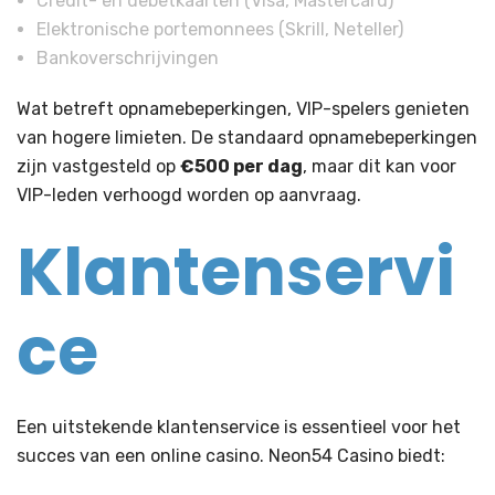
Credit- en debetkaarten (Visa, Mastercard)
Elektronische portemonnees (Skrill, Neteller)
Bankoverschrijvingen
Wat betreft opnamebeperkingen, VIP-spelers genieten
van hogere limieten. De standaard opnamebeperkingen
zijn vastgesteld op
€500 per dag
, maar dit kan voor
VIP-leden verhoogd worden op aanvraag.
Klantenservi
ce
Een uitstekende klantenservice is essentieel voor het
succes van een online casino. Neon54 Casino biedt: