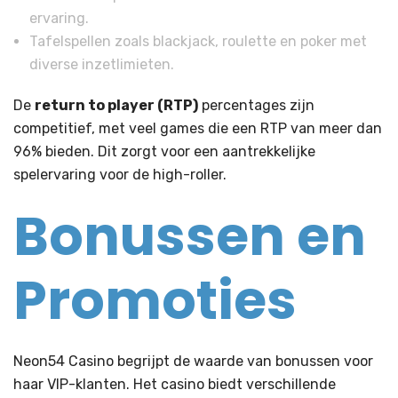
ervaring.
Tafelspellen zoals blackjack, roulette en poker met
diverse inzetlimieten.
De
return to player (RTP)
percentages zijn
competitief, met veel games die een RTP van meer dan
96% bieden. Dit zorgt voor een aantrekkelijke
spelervaring voor de high-roller.
Bonussen en
Promoties
Neon54 Casino begrijpt de waarde van bonussen voor
haar VIP-klanten. Het casino biedt verschillende