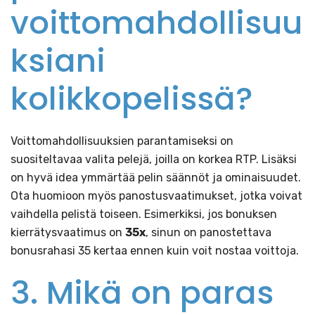
voittomahdollisuu
ksiani
kolikkopelissä?
Voittomahdollisuuksien parantamiseksi on
suositeltavaa valita pelejä, joilla on korkea RTP. Lisäksi
on hyvä idea ymmärtää pelin säännöt ja ominaisuudet.
Ota huomioon myös panostusvaatimukset, jotka voivat
vaihdella pelistä toiseen. Esimerkiksi, jos bonuksen
kierrätysvaatimus on
35x
, sinun on panostettava
bonusrahasi 35 kertaa ennen kuin voit nostaa voittoja.
3. Mikä on paras