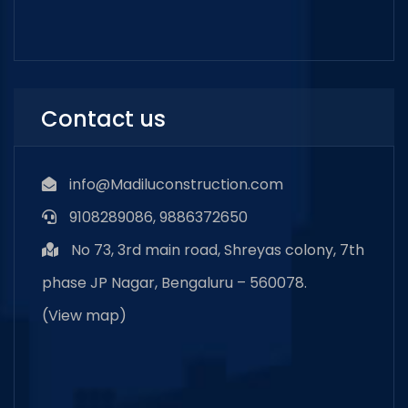
Contact us
info@Madiluconstruction.com
9108289086, 9886372650
No 73, 3rd main road, Shreyas colony, 7th
phase JP Nagar, Bengaluru – 560078.
(
View map
)