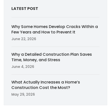
LATEST POST
Why Some Homes Develop Cracks Within a
Few Years and How to Prevent It
June 22, 2026
Why a Detailed Construction Plan Saves
Time, Money, and Stress
June 4, 2026
What Actually Increases a Home’s
Construction Cost the Most?
May 29, 2026