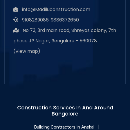
info@Madiluconstruction.com
9108289086, 9886372650
No 73, 3rd main road, Shreyas colony, 7th
phase JP Nagar, Bengaluru – 560078.
(
View map
)
Construction Services In And Around
Bangalore
Building Contractors in Anekal
|