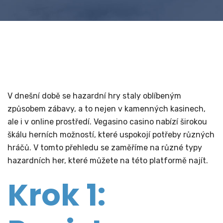
V dnešní době se hazardní hry staly oblíbeným
způsobem zábavy, a to nejen v kamenných kasinech,
ale i v online prostředí. Vegasino casino nabízí širokou
škálu herních možností, které uspokojí potřeby různých
hráčů. V tomto přehledu se zaměříme na různé typy
hazardních her, které můžete na této platformě najít.
Krok 1: