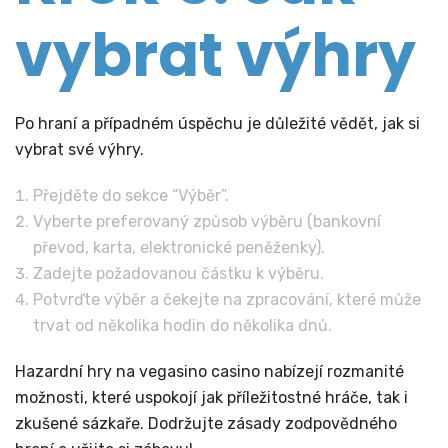
vybrat výhry
Po hraní a případném úspěchu je důležité vědět, jak si
vybrat své výhry.
Přejděte do sekce “Výběr”.
Vyberte preferovaný způsob výběru (bankovní
převod, karta, elektronické peněženky).
Zadejte požadovanou částku k výběru.
Potvrďte výběr a čekejte na zpracování, které může
trvat od několika hodin do několika dnů.
Hazardní hry na vegasino casino nabízejí rozmanité
možnosti, které uspokojí jak příležitostné hráče, tak i
zkušené sázkaře. Dodržujte zásady zodpovědného