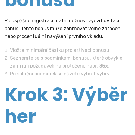
bonusu
Po úspěšné registraci máte možnost využít uvítací
bonus. Tento bonus může zahrnovat volné zatočení
nebo procentuální navýšení prvního vkladu.
Vložte minimální částku pro aktivaci bonusu.
Seznamte se s podmínkami bonusu, které obvykle
zahrnují požadavek na protočení, např.
35x
.
Po splnění podmínek si můžete vybrat výhry.
Krok 3: Výběr
her