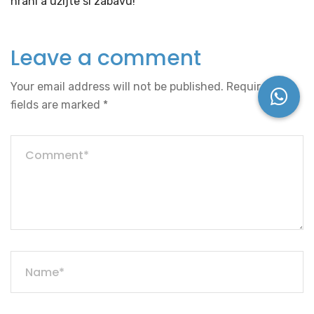
hraní a užijte si zábavu!
Leave a comment
Your email address will not be published.
Required
fields are marked
*