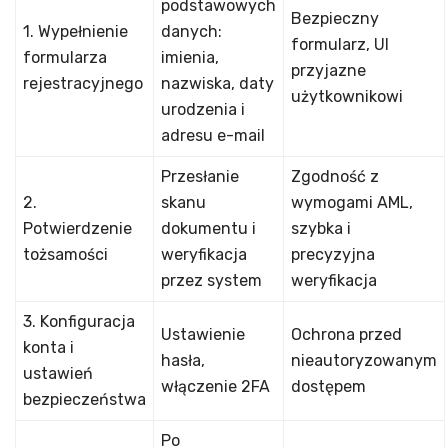
podstawowych
Bezpieczny
1. Wypełnienie
danych:
formularz, UI
formularza
imienia,
przyjazne
rejestracyjnego
nazwiska, daty
użytkownikowi
urodzenia i
adresu e-mail
Przesłanie
Zgodność z
2.
skanu
wymogami AML,
Potwierdzenie
dokumentu i
szybka i
tożsamości
weryfikacja
precyzyjna
przez system
weryfikacja
3. Konfiguracja
Ustawienie
Ochrona przed
konta i
hasła,
nieautoryzowanym
ustawień
włączenie 2FA
dostępem
bezpieczeństwa
Po