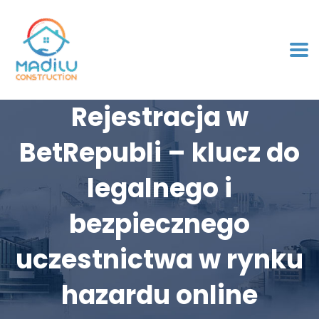
Rejestracja w
BetRepubli – klucz do
legalnego i
bezpiecznego
uczestnictwa w rynku
hazardu online