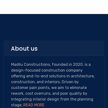
About us
Madilu Constructions, founded in 2020, is a
design-focused construction company
offering end-to-end solutions in architecture,
construction, and interiors. Driven by
customer pain points, we aim to eliminate
rework, cost overruns, and poor quality by
integrating interior design from the planning
stage..
READ MORE