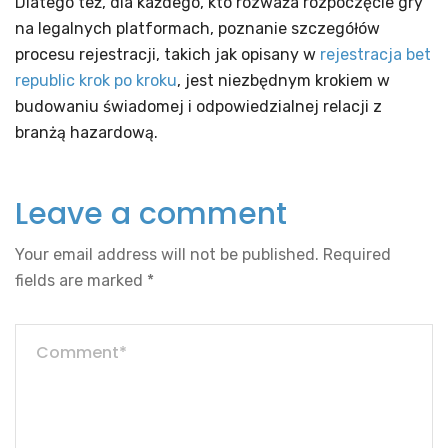
Dlatego też, dla każdego, kto rozważa rozpoczęcie gry
na legalnych platformach, poznanie szczegółów
procesu rejestracji, takich jak opisany w
rejestracja bet
republic krok po kroku
, jest niezbędnym krokiem w
budowaniu świadomej i odpowiedzialnej relacji z
branżą hazardową.
Leave a comment
Your email address will not be published.
Required
fields are marked
*