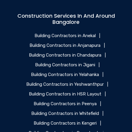
Construction Services In And Around
Bangalore
Building Contractors in Anekal
|
Building Contractors in Anjanapura
|
Building Contractors in Chandapura
|
Building Contractors in Jigani
|
Building Contractors in Yelahanka
|
Building Contractors in Yeshwanthpur
|
Building Contractors in HSR Layout
|
Building Contractors in Peenya
|
Building Contractors in Whitefield
|
Building Contractors in Kengeri
|