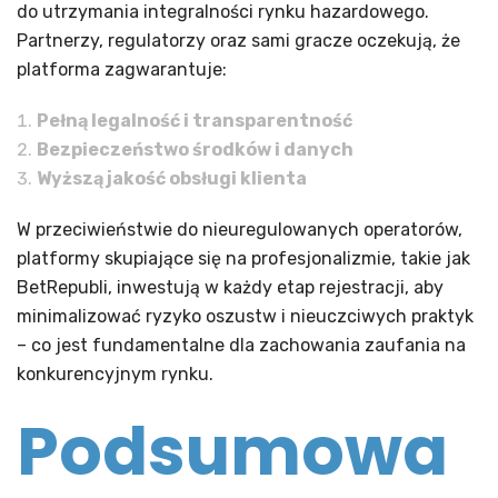
do utrzymania integralności rynku hazardowego.
Partnerzy, regulatorzy oraz sami gracze oczekują, że
platforma zagwarantuje:
Pełną legalność i transparentność
Bezpieczeństwo środków i danych
Wyższą jakość obsługi klienta
W przeciwieństwie do nieuregulowanych operatorów,
platformy skupiające się na profesjonalizmie, takie jak
BetRepubli, inwestują w każdy etap rejestracji, aby
minimalizować ryzyko oszustw i nieuczciwych praktyk
– co jest fundamentalne dla zachowania zaufania na
konkurencyjnym rynku.
Podsumowa