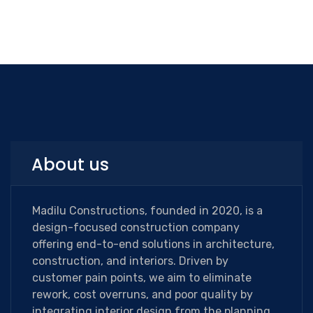
About us
Madilu Constructions, founded in 2020, is a
design-focused construction company
offering end-to-end solutions in architecture,
construction, and interiors. Driven by
customer pain points, we aim to eliminate
rework, cost overruns, and poor quality by
integrating interior design from the planning