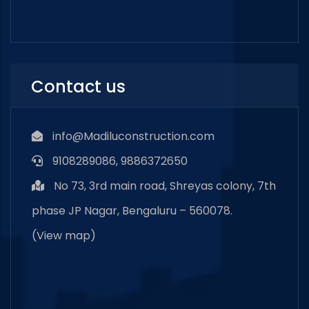
Contact us
info@Madiluconstruction.com
9108289086, 9886372650
No 73, 3rd main road, Shreyas colony, 7th
phase JP Nagar, Bengaluru – 560078.
(
View map
)