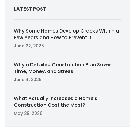
LATEST POST
Why Some Homes Develop Cracks Within a
Few Years and How to Prevent It
June 22, 2026
Why a Detailed Construction Plan Saves
Time, Money, and Stress
June 4, 2026
What Actually Increases a Home’s
Construction Cost the Most?
May 29, 2026