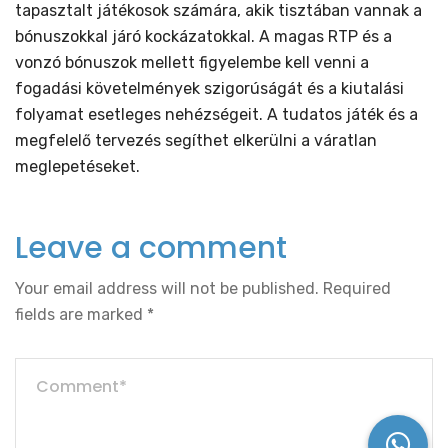
tapasztalt játékosok számára, akik tisztában vannak a
bónuszokkal járó kockázatokkal. A magas RTP és a
vonzó bónuszok mellett figyelembe kell venni a
fogadási követelmények szigorúságát és a kiutalási
folyamat esetleges nehézségeit. A tudatos játék és a
megfelelő tervezés segíthet elkerülni a váratlan
meglepetéseket.
Leave a comment
Your email address will not be published.
Required
fields are marked
*