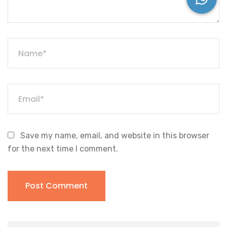
Save my name, email, and website in this browser
for the next time I comment.