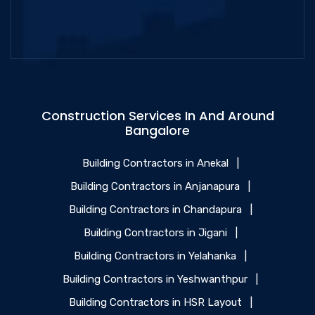
Construction Services In And Around
Bangalore
Building Contractors in Anekal
|
Building Contractors in Anjanapura
|
Building Contractors in Chandapura
|
Building Contractors in Jigani
|
Building Contractors in Yelahanka
|
Building Contractors in Yeshwanthpur
|
Building Contractors in HSR Layout
|