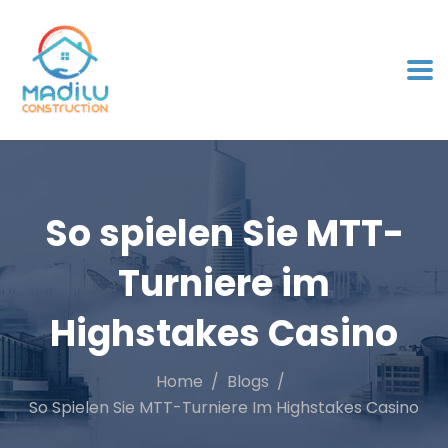
So spielen Sie MTT-
Turniere im
Highstakes Casino
Home
Blogs
So Spielen Sie MTT-Turniere Im Highstakes Casino