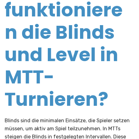
funktioniere
n die Blinds
und Level in
MTT-
Turnieren?
Blinds sind die minimalen Einsätze, die Spieler setzen
müssen, um aktiv am Spiel teilzunehmen. In MTTs
steigen die Blinds in festgelegten Intervallen. Diese