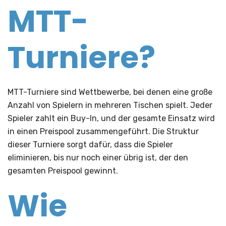
MTT-
Turniere?
MTT-Turniere sind Wettbewerbe, bei denen eine große
Anzahl von Spielern in mehreren Tischen spielt. Jeder
Spieler zahlt ein Buy-In, und der gesamte Einsatz wird
in einen Preispool zusammengeführt. Die Struktur
dieser Turniere sorgt dafür, dass die Spieler
eliminieren, bis nur noch einer übrig ist, der den
gesamten Preispool gewinnt.
Wie