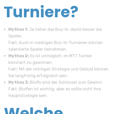
Turniere?
Mythos 1:
Je höher das Buy-In, desto besser die
Spieler.
Fakt: Auch in niedrigen Buy-In-Turnieren können
talentierte Spieler teilnehmen.
Mythos 2:
Es ist unmöglich, im MTT Turnier
konstant zu gewinnen.
Fakt: Mit der richtigen Strategie und Geduld können
Sie langfristig erfolgreich sein.
Mythos 3:
Bluffs sind der Schlüssel zum Gewinn.
Fakt: Bluffen ist wichtig, aber es sollte nicht Ihre
Hauptstrategie sein.
Welche