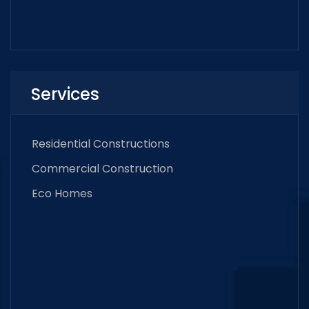
Services
Residential Constructions
Commercial Construction
Eco Homes