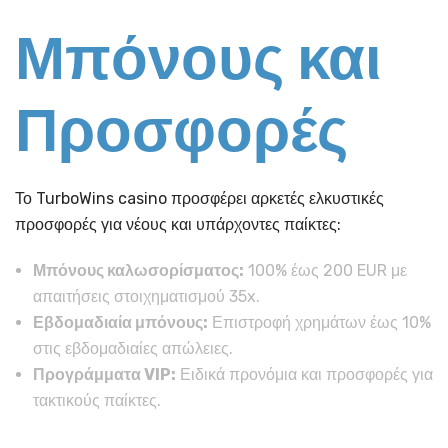
Μπόνους και
Προσφορές
Το TurboWins casino προσφέρει αρκετές ελκυστικές
προσφορές για νέους και υπάρχοντες παίκτες:
Μπόνους καλωσορίσματος:
100% έως 200 EUR με
απαιτήσεις στοιχηματισμού 35x.
Εβδομαδιαία μπόνους:
Επιστροφή χρημάτων έως 10%
στις εβδομαδιαίες απώλειες.
Προγράμματα VIP:
Ειδικά προνόμια και προσφορές για
τακτικούς παίκτες.