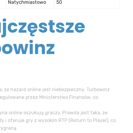
Natychmiastowo
50
ajczęstsze
bowinz
, że hazard online jest niebezpieczny. Turbowinz
 regulowane przez Ministerstwo Finansów, co
yna online oszukują graczy. Prawda jest taka, że
y i oferuje gry z wysokim RTP (Return to Player), co
wygraną.