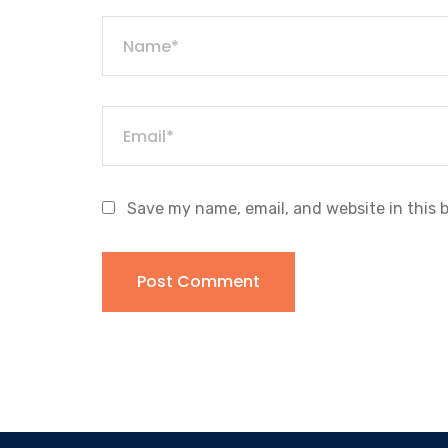
Save my name, email, and website in this 