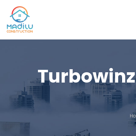
Turbowinz 
H