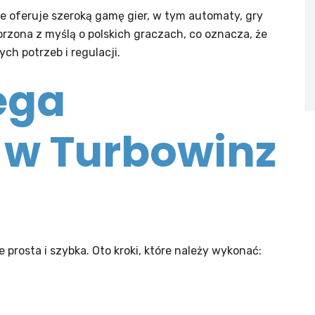
e oferuje szeroką gamę gier, w tym automaty, gry
orzona z myślą o polskich graczach, co oznacza, że
ch potrzeb i regulacji.
ega
a w Turbowinz
 prosta i szybka. Oto kroki, które należy wykonać: