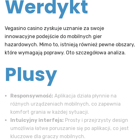
Werdykt
Vegasino casino zyskuje uznanie za swoje
innowacyjne podejście do mobilnych gier
hazardowych. Mimo to, istnieją również pewne obszary,
które wymagają poprawy. Oto szczegółowa analiza.
Plusy
Responsywność:
Aplikacja działa płynnie na
różnych urządzeniach mobilnych, co zapewnia
komfort grania w każdej sytuacji.
Intuicyjny interfejs:
Prosty i przejrzysty design
umożliwia łatwe poruszanie się po aplikacji, co jest
kluczowe dla graczy mobilnych.