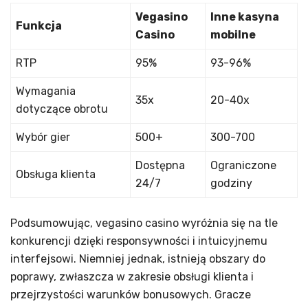
Vegasino
Inne kasyna
Funkcja
Casino
mobilne
RTP
95%
93-96%
Wymagania
35x
20-40x
dotyczące obrotu
Wybór gier
500+
300-700
Dostępna
Ograniczone
Obsługa klienta
24/7
godziny
Podsumowując, vegasino casino wyróżnia się na tle
konkurencji dzięki responsywności i intuicyjnemu
interfejsowi. Niemniej jednak, istnieją obszary do
poprawy, zwłaszcza w zakresie obsługi klienta i
przejrzystości warunków bonusowych. Gracze