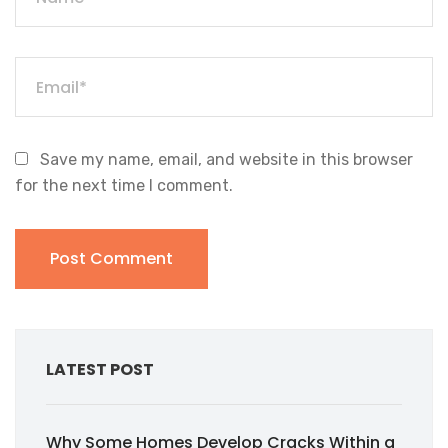
Save my name, email, and website in this browser
for the next time I comment.
LATEST POST
Why Some Homes Develop Cracks Within a