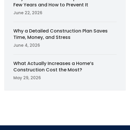
Few Years and How to Prevent It
June 22, 2026
Why a Detailed Construction Plan Saves
Time, Money, and Stress
June 4, 2026
What Actually Increases a Home’s
Construction Cost the Most?
May 29, 2026