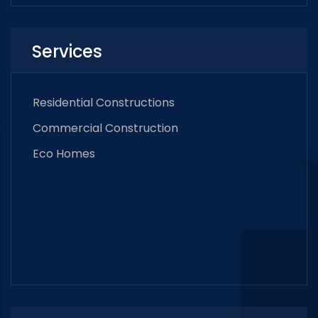
Services
Residential Constructions
Commercial Construction
Eco Homes