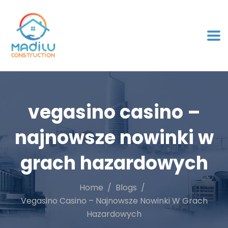
vegasino casino –
najnowsze nowinki w
grach hazardowych
Home
Blogs
Vegasino Casino – Najnowsze Nowinki W Grach
Hazardowych