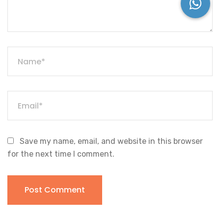
Save my name, email, and website in this browser
for the next time I comment.