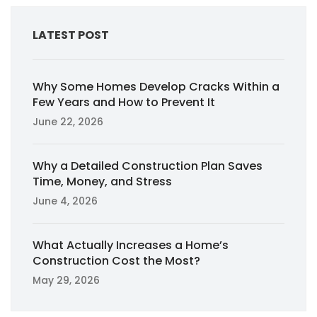
LATEST POST
Why Some Homes Develop Cracks Within a
Few Years and How to Prevent It
June 22, 2026
Why a Detailed Construction Plan Saves
Time, Money, and Stress
June 4, 2026
What Actually Increases a Home’s
Construction Cost the Most?
May 29, 2026