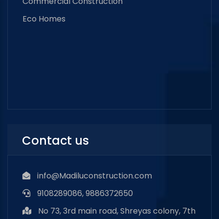
Commercial Construction
Eco Homes
Contact us
info@Madiluconstruction.com
9108289086, 9886372650
No 73, 3rd main road, Shreyas colony, 7th