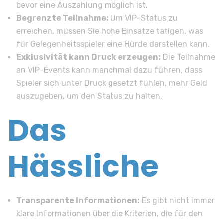
bevor eine Auszahlung möglich ist.
Begrenzte Teilnahme:
Um VIP-Status zu
erreichen, müssen Sie hohe Einsätze tätigen, was
für Gelegenheitsspieler eine Hürde darstellen kann.
Exklusivität kann Druck erzeugen:
Die Teilnahme
an VIP-Events kann manchmal dazu führen, dass
Spieler sich unter Druck gesetzt fühlen, mehr Geld
auszugeben, um den Status zu halten.
Das
Hässliche
Transparente Informationen:
Es gibt nicht immer
klare Informationen über die Kriterien, die für den