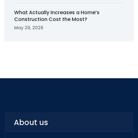
What Actually Increases a Home’s
Construction Cost the Most?
May 29, 2026
About us